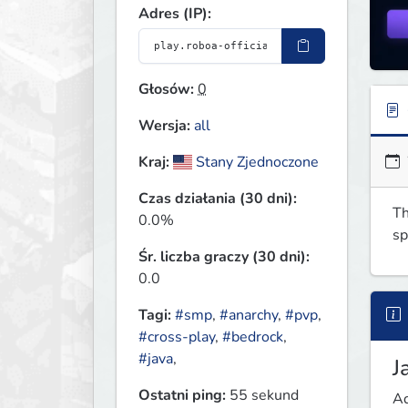
Adres (IP):
Głosów:
0
Wersja:
all
Kraj:
Stany Zjednoczone
Czas działania (30 dni):
Th
0.0%
sp
Śr. liczba graczy (30 dni):
0.0
Tagi:
#smp
,
#anarchy
,
#pvp
,
#cross-play
,
#bedrock
,
#java
,
J
Ostatni ping:
55 sekund
Ad