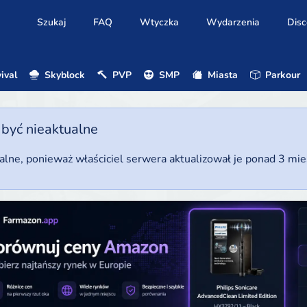
Szukaj
FAQ
Wtyczka
Wydarzenia
Disc
ival
Skyblock
PVP
SMP
Miasta
Parkour
 być nieaktualne
ualne, ponieważ właściciel serwera aktualizował je ponad 3 mi