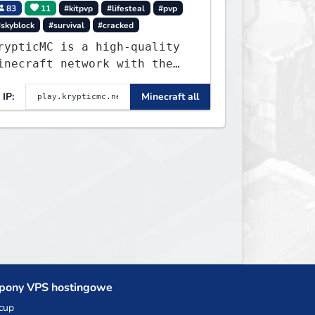
83
11
#kitpvp
#lifesteal
#pvp
#skyblock
#survival
#cracked
rypticMC is a high-quality
inecraft network with the
EST gamemodes you'll ever
IP:
Minecraft all
lay. Minigames, KitPvP,
ifesteal, Prison, Practice,
edwars, Skywars, & much
uch more!
pony VPS hostingowe
cup