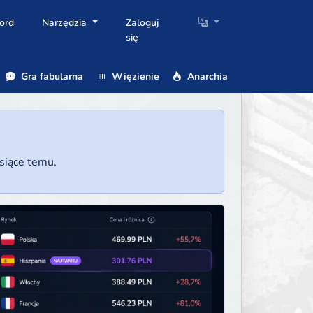
ord
Narzędzia
Zaloguj
się
Gra fabularna
Więzienie
Anarchia
esiące temu.