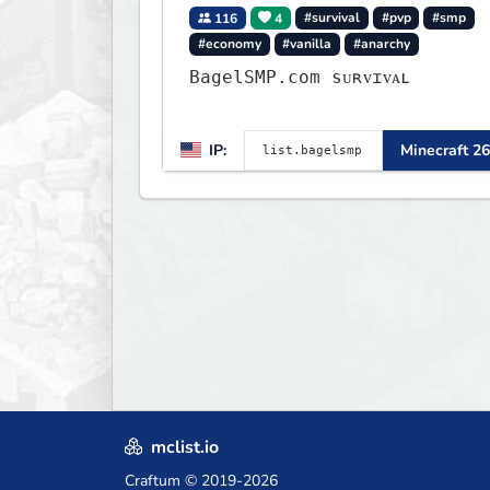
116
4
#survival
#pvp
#smp
#economy
#vanilla
#anarchy
BagelSMP.com ѕᴜʀᴠɪᴠᴀʟ
IP:
Minecraft 26
mclist.io
Craftum
© 2019-2026