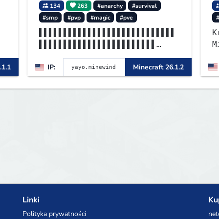
134
263
#anarchy
#survival
#smp
#pvp
#magic
#pve
▌▌▌▌▌▌▌▌▌▌▌▌▌▌▌▌▌▌▌▌▌▌▌▌▌▌▌▌
K
▌▌▌▌▌▌▌▌▌▌▌▌▌▌▌▌▌▌▌▌▌▌▌▌
M
▌▌▌▌▌▌▌▌▌▌▌▌▌▌▌▌▌▌▌▌▌▌▌▌▌▌▌▌
B
.1.1
IP:
Minecraft 26.1.2
MINEWIND▌▌▌▌▌▌▌▌▌▌▌▌▌▌▌▌
p
L
B
m
Linki
Ku
Polityka prywatności
net