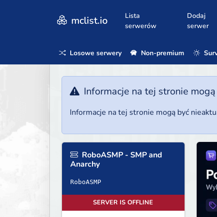
Lista
Dodaj
mclist.io
serwerów
serwer
Losowe serwery
Non-premium
Surv
Informacje na tej stronie mogą
Informacje na tej stronie mogą być nieakt
RoboASMP - SMP and
Anarchy
RoboASMP
SERVER IS OFFLINE