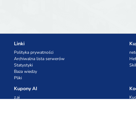
Linki
Ku
Polityka prywatności
net
Archiwalna lista serwerów
Het
Statystyki
Ski
Baza wiedzy
Pliki
Kupony AI
Ko
z.ai
Kuc
MiniMax
Ceb
All
cyb
dho