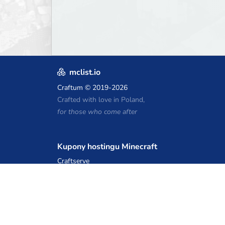
mclist.io
Craftum
© 2019-2026
Crafted with love in Poland,
for those who come after
Kupony hostingu Minecraft
Craftserve
IceHost.pl