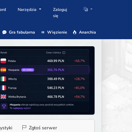
ord
Narzędzia
Zaloguj
się
Gra fabularna
Więzienie
Anarchia
ystyki
Zgłoś serwer