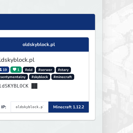
oldskyblock.pl
ldskyblock.pl
19
1
#old
#serwer
#stary
#sentymentalny
#skyblock
#minecraft
ldSKYBLOCK ██
IP:
Minecraft 1.12.2