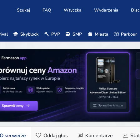
Szukaj
FAQ
Wtyczka
Wydarzenia
Disc
ival
Skyblock
PVP
SMP
Miasta
Parkour
O serwerze
Oddaj głos
Komentarze
Stat