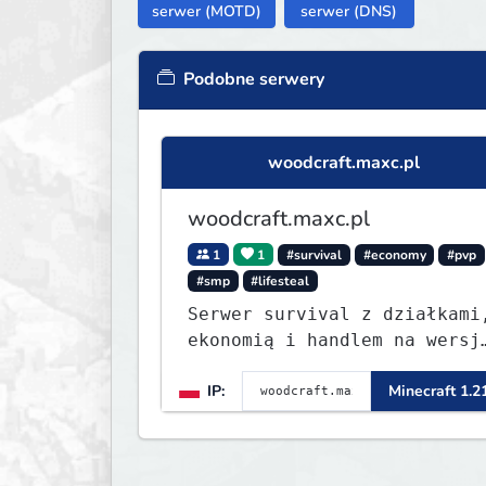
serwer (MOTD)
serwer (DNS)
Podobne serwery
woodcraft.maxc.pl
woodcraft.maxc.pl
1
1
#survival
#economy
#pvp
#smp
#lifesteal
Serwer survival z działkami
ekonomią i handlem na wersj
1.8 - 26.1.1. Rekru ON
IP:
Minecraft 1.2