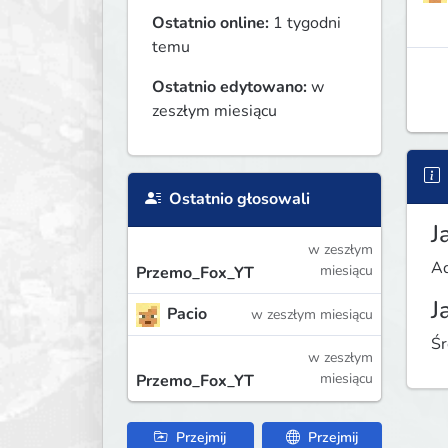
Ostatnio online:
1 tygodni
temu
Ostatnio edytowano:
w
zeszłym miesiącu
Ostatnio głosowali
J
w zeszłym
Ad
miesiącu
Przemo_Fox_YT
J
Pacio
w zeszłym miesiącu
Śr
w zeszłym
miesiącu
Przemo_Fox_YT
Przejmij
Przejmij