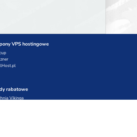
pony VPS hostingowe
cup
zner
llHost.pl
dy rabatowe
hnia Vikinga
ulka Catering
egro Share
erFolks.pl
sting.pl