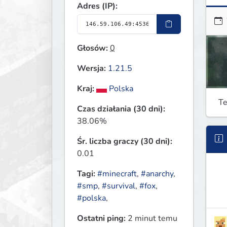
Adres (IP):
Głosów:
0
Wersja:
1.21.5
Kraj:
Polska
Te
Czas działania (30 dni):
38.06%
Śr. liczba graczy (30 dni):
0.01
Tagi:
#minecraft
,
#anarchy
,
#smp
,
#survival
,
#fox
,
#polska
,
Ostatni ping:
2 minut temu