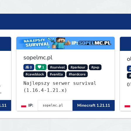
sopelmc.pl
o
0
1
#survival
#parkour
#pvp
#caveblock
#vanilla
#hardcore
Najlepszy serwer survival
,
O
(1.16.4-1.21.x)
ę
1.11
IP:
Minecraft 1.21.11