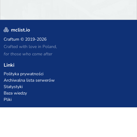
mclist.io
Craftum
© 2019-2026
Crafted with love in Poland,
for those who come after
Linki
Polityka prywatności
Archiwalna lista serwerów
Statystyki
Baza wiedzy
Pliki
Kupony VPS hostingowe
netcup
Hetzner
SkillHost.pl