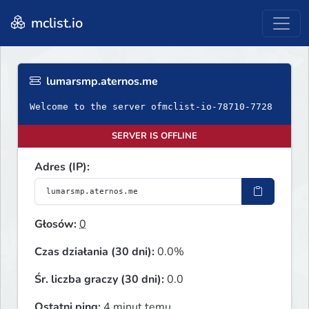
mclist.io
lumarsmp.aternos.me
Welcome to the server ofmclist-io-78710-7728
SERVER IS OFFLINE
Adres (IP):
Głosów:
0
Czas działania (30 dni):
0.0%
Śr. liczba graczy (30 dni):
0.0
Ostatni ping:
4 minut temu