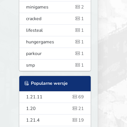
minigames
2
cracked
1
lifesteal
1
hungergames
1
parkour
1
smp
1
Popularne wersje
1.21.11
69
1.20
21
1.21.4
19