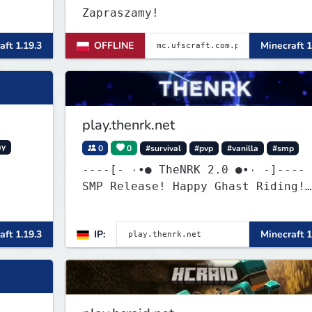
Zapraszamy!
aft 1.19.3
OFFLINE
Minecraft 1
play.thenrk.net
my
0
0
#survival
#pvp
#vanilla
#smp
----[- ۰•● TheNRK 2.0 ●•۰ -]----
SMP Release! Happy Ghast Riding!
discord.gg/6h8GsPjcHF
aft 1.19.3
IP:
Minecraft 1