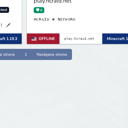
play.hcraid.net
cked
0
ʜᴄʀᴀɪᴅ ◈ ɴᴇᴛᴡᴏʀᴋ
! 🗡
aft 1.19.3
OFFLINE
Minecraft 1
a strona
1
Następna strona