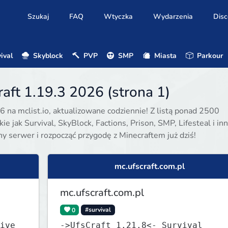
Szukaj
FAQ
Wtyczka
Wydarzenia
Disc
ival
Skyblock
PVP
SMP
Miasta
Parkour
aft 1.19.3 2026 (strona 1)
6 na mclist.io, aktualizowane codziennie! Z listą ponad 2500
e jak Survival, SkyBlock, Factions, Prison, SMP, Lifesteal i inn
ony serwer i rozpocząć przygodę z Minecraftem już dziś!
mc.ufscraft.com.pl
mc.ufscraft.com.pl
0
#survival
ive
->UfsCraft 1.21.8<- Survival