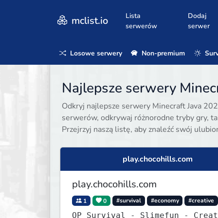
Lista
Dodaj
mclist.io
serwerów
serwer
Losowe serwery
Non-premium
Surv
Najlepsze serwery Minecr
Odkryj najlepsze serwery Minecraft Java 202
serwerów, odkrywaj różnorodne tryby gry, taki
Przejrzyj naszą listę, aby znaleźć swój ulubi
play.chocohills.com
play.chocohills.com
1
0
#survival
#economy
#creative
OP Survival - Slimefun - Creat