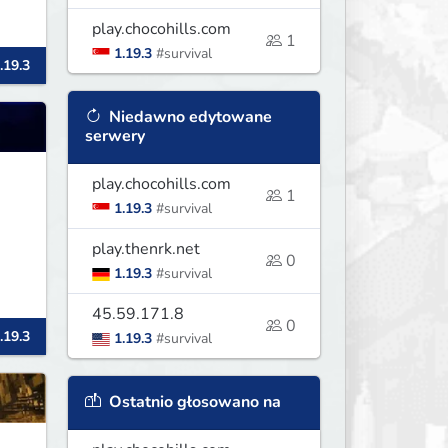
play.chocohills.com
1
1.19.3
#survival
.19.3
Niedawno edytowane
serwery
play.chocohills.com
1
1.19.3
#survival
play.thenrk.net
0
1.19.3
#survival
45.59.171.8
0
.19.3
1.19.3
#survival
Ostatnio głosowano na