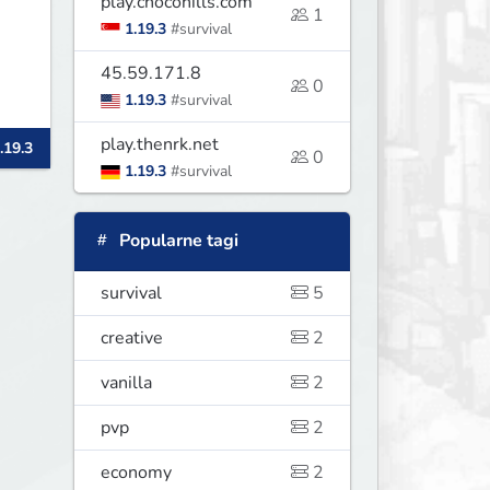
play.chocohills.com
1
1.19.3
#survival
45.59.171.8
0
1.19.3
#survival
play.thenrk.net
.19.3
0
1.19.3
#survival
Popularne tagi
survival
5
creative
2
vanilla
2
pvp
2
economy
2