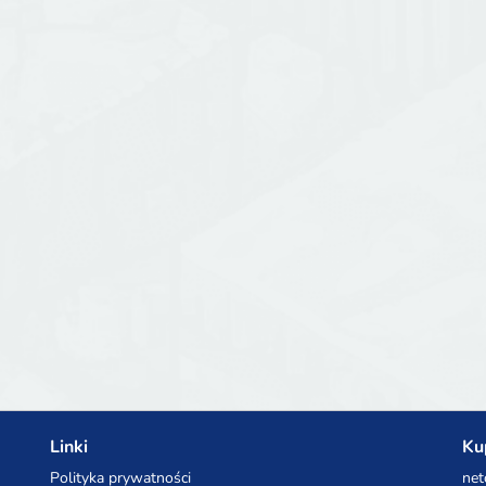
Linki
Ku
Polityka prywatności
net