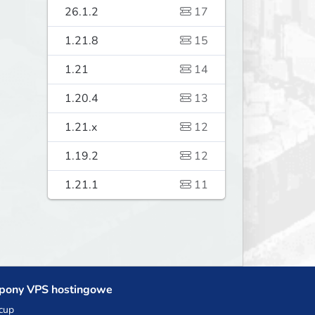
26.1.2
17
1.21.8
15
1.21
14
1.20.4
13
1.21.x
12
1.19.2
12
1.21.1
11
pony VPS hostingowe
cup