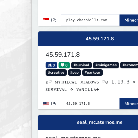
IP:
Minecr
45.59.171.8
45.59.171.8
0
0
#survival
#minigames
#econo
#creative
#pvp
#parkour
ʚ♡ ᴍʏᴛʜɪᴄᴀʟ ᴍᴇᴀᴅᴏᴡꜱ ♡ɞ 1.19.3 ⋄
ꜱᴜʀᴠɪᴠᴀʟ ⋄ ᴠᴀɴɪʟʟᴀ+
IP:
Minecr
seal_mc.aternos.me