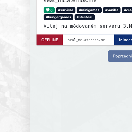
seal_mc.aternos.me
0
#survival
#minigames
#vanilla
#cra
#hungergames
#lifesteal
Vítej na módovaném serveru 3.M
OFFLINE
Minecr
Poprzedni