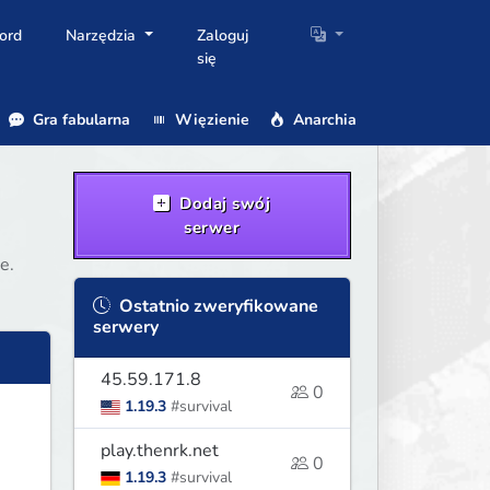
ord
Narzędzia
Zaloguj
się
Gra fabularna
Więzienie
Anarchia
Dodaj swój
serwer
e.
Ostatnio zweryfikowane
serwery
45.59.171.8
0
1.19.3
#survival
play.thenrk.net
0
1.19.3
#survival