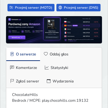
Przejmij serwer (MOTD)
Przejmij serwer (DNS)
O serwerze
Oddaj głos
Komentarze
Statystyki
Zgłoś serwer
Wydarzenia
ChocolateHills

Bedrock / MCPE: play.chocohills.com:19132