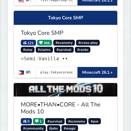
IP:
Minecraft 26.1.1
Tokyo Core SMP
Tokyo Core SMP
121
366
#economy
#cross-play
#smp
#claims
#survival
#ranks
⭐Semi-Vanilla ••
IP:
Minecraft 26.1.+
MORE•THAN•CORE - All The
Mods 10
0
1
#survival
#economy
#pve
#community
#jobs
#magic