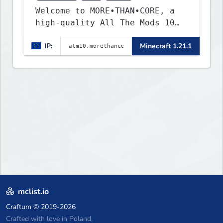
Welcome to MORE•THAN•CORE, a
high-quality All The Mods 10
Minecraft server built for
IP:
Minecraft 1.21.1
players who want a smooth,
polished, and rewarding modded
experience.
mclist.io
Craftum
© 2019-2026
Crafted with love in Poland,