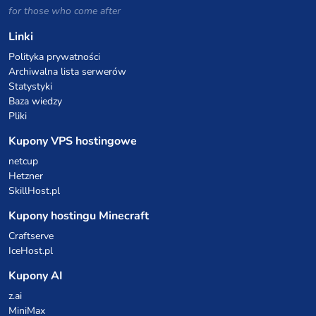
for those who come after
Linki
Polityka prywatności
Archiwalna lista serwerów
Statystyki
Baza wiedzy
Pliki
Kupony VPS hostingowe
netcup
Hetzner
SkillHost.pl
Kupony hostingu Minecraft
Craftserve
IceHost.pl
Kupony AI
z.ai
MiniMax