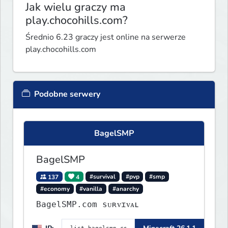
Jak wielu graczy ma
play.chocohills.com?
Średnio 6.23 graczy jest online na serwerze
play.chocohills.com
Podobne serwery
BagelSMP
BagelSMP
137
4
#survival
#pvp
#smp
#economy
#vanilla
#anarchy
BagelSMP.com ѕᴜʀᴠɪᴠᴀʟ