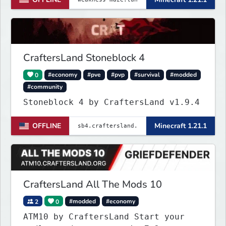
CraftersLand Stoneblock 4
0
#economy
#pve
#pvp
#survival
#modded
#community
Stoneblock 4 by CraftersLand v1.9.4
OFFLINE
Minecraft 1.21.1
CraftersLand All The Mods 10
2
0
#modded
#economy
ATM10 by CraftersLand Start your