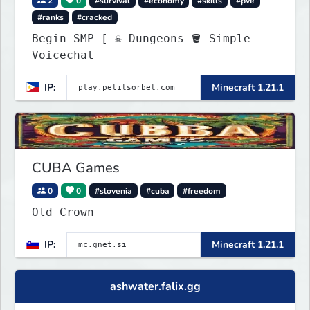
2
0
#survival
#economy
#skills
#pve
#ranks
#cracked
Begin SMP [ ☠ Dungeons 🪣 Simple
Voicechat
IP:
Minecraft 1.21.1
CUBA Games
0
0
#slovenia
#cuba
#freedom
Old Crown
IP:
Minecraft 1.21.1
ashwater.falix.gg