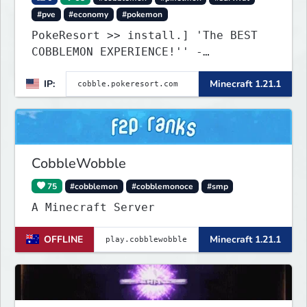
#pve
#economy
#pokemon
PokeResort >> install.] 'The BEST
COBBLEMON EXPERIENCE!'' -
TripAdvisor[❤
IP:
Minecraft 1.21.1
CobbleWobble
75
#cobblemon
#cobblemonoce
#smp
A Minecraft Server
OFFLINE
Minecraft 1.21.1