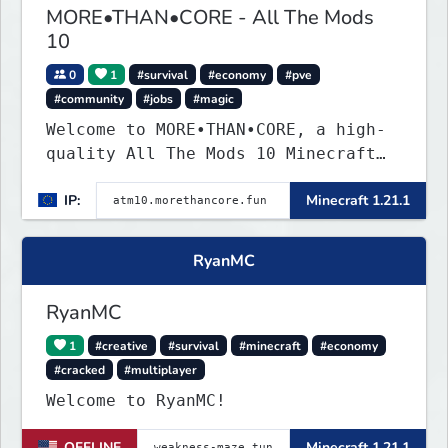
MORE•THAN•CORE - All The Mods
10
0
1
#survival
#economy
#pve
#community
#jobs
#magic
Welcome to MORE•THAN•CORE, a high-
quality All The Mods 10 Minecraft
server built for players who want a
IP:
Minecraft 1.21.1
smooth, polished, and rewarding
modded experience.
RyanMC
RyanMC
1
#creative
#survival
#minecraft
#economy
#cracked
#multiplayer
Welcome to RyanMC!
OFFLINE
Minecraft 1.21.1