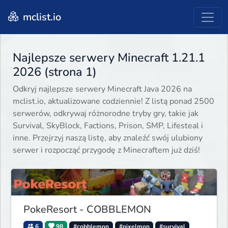
mclist.io
Najlepsze serwery Minecraft 1.21.1
2026 (strona 1)
Odkryj najlepsze serwery Minecraft Java 2026 na
mclist.io, aktualizowane codziennie! Z listą ponad 2500
serwerów, odkrywaj różnorodne tryby gry, takie jak
Survival, SkyBlock, Factions, Prison, SMP, Lifesteal i
inne. Przejrzyj naszą listę, aby znaleźć swój ulubiony
serwer i rozpocząć przygodę z Minecraftem już dziś!
PokeResort - COBBLEMON
6
98
#cobblemon
#pixelmon
#survival