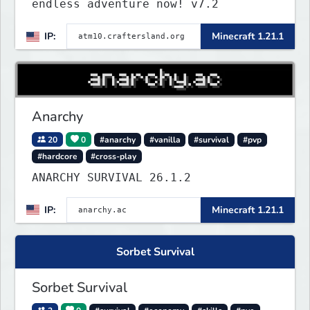
endless adventure now! v7.2
IP:
Minecraft 1.21.1
Anarchy
20
0
#anarchy
#vanilla
#survival
#pvp
#hardcore
#cross-play
ANARCHY SURVIVAL 26.1.2
IP:
Minecraft 1.21.1
Sorbet Survival
Sorbet Survival