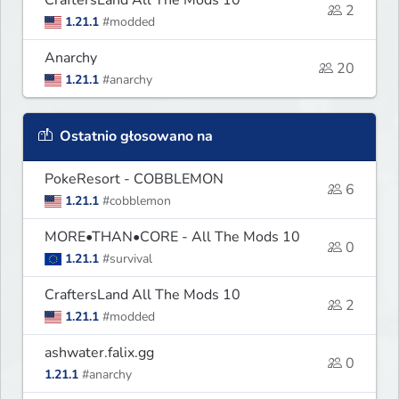
2
1.21.1
#modded
Anarchy
20
1.21.1
#anarchy
Ostatnio głosowano na
PokeResort - COBBLEMON
6
1.21.1
#cobblemon
MORE•THAN•CORE - All The Mods 10
0
1.21.1
#survival
CraftersLand All The Mods 10
2
1.21.1
#modded
ashwater.falix.gg
0
1.21.1
#anarchy