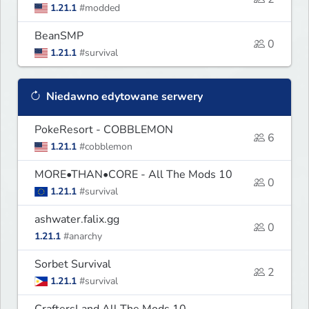
1.21.1
#modded
BeanSMP
0
1.21.1
#survival
Niedawno edytowane serwery
PokeResort - COBBLEMON
6
1.21.1
#cobblemon
MORE•THAN•CORE - All The Mods 10
0
1.21.1
#survival
ashwater.falix.gg
0
1.21.1
#anarchy
Sorbet Survival
2
1.21.1
#survival
CraftersLand All The Mods 10