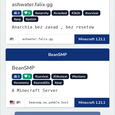
ashwater.falix.gg
0
0
#anarchy
#cracked
#2b2t
#survival
#pvp
#polish
Anarchia bez zasad , bez resetow
IP:
Minecraft 1.21.1
BeanSMP
BeanSMP
0
0
#survival
#lifesteal
#factions
#economy
#auraskills
#pvp
A Minecraft Server
IP:
Minecraft 1.21.1