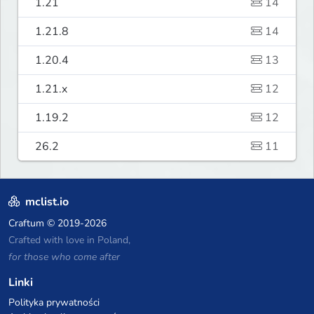
1.21
14
1.21.8
14
1.20.4
13
1.21.x
12
1.19.2
12
26.2
11
mclist.io
Craftum
© 2019-2026
Crafted with love in Poland,
for those who come after
Linki
Polityka prywatności