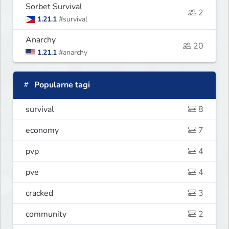
Sorbet Survival
2
1.21.1
#survival
Anarchy
20
1.21.1
#anarchy
Popularne tagi
survival
8
economy
7
pvp
4
pve
4
cracked
3
community
2