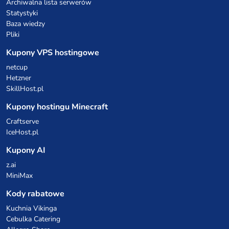
Archiwalna lista serwerów
Statystyki
Baza wiedzy
Pliki
Kupony VPS hostingowe
netcup
Hetzner
SkillHost.pl
Kupony hostingu Minecraft
Craftserve
IceHost.pl
Kupony AI
z.ai
MiniMax
Kody rabatowe
Kuchnia Vikinga
Cebulka Catering