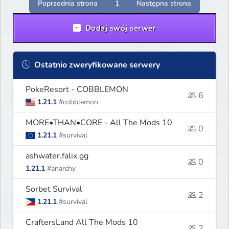
Poprzednia strona
1
Następna strona
Dodaj swój serwer
Ostatnio zweryfikowane serwery
PokeResort - COBBLEMON
6
1.21.1
#cobblemon
MORE•THAN•CORE - All The Mods 10
0
1.21.1
#survival
ashwater.falix.gg
0
1.21.1
#anarchy
Sorbet Survival
2
1.21.1
#survival
CraftersLand All The Mods 10
2