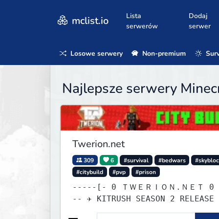
Lista
Dodaj
mclist.io
serwerów
serwer
Losowe serwery
Non-premium
Surv
Najlepsze serwery Minecra
Twerion.net
309
6
#survival
#bedwars
#skyblo
#citybuild
#pvp
#prison
-----[- 0 ＴＷＥＲＩＯＮ.ＮＥＴ 0 -]---
-- ✈ KITRUSH SEASON 2 RELEASE 
6h, 19m