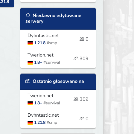
.21.8
Niedawno edytowane
serwery
Dyhntastic.net
0
1.21.8
#smp
Twerion.net
309
1.8+
#survival
Ostatnio głosowano na
Twerion.net
309
1.8+
#survival
Dyhntastic.net
0
1.21.8
#smp