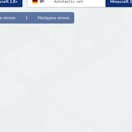
raft 1.8+
IP:
Minecraft 1
a strona
1
Następna strona