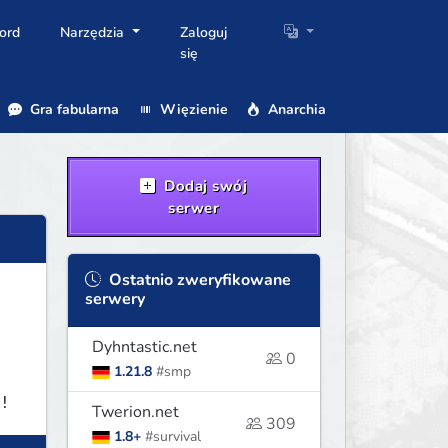
ord
Narzędzia
Zaloguj
się
Gra fabularna
Więzienie
Anarchia
Dodaj swój
serwer
Ostatnio zweryfikowane
serwery
Dyhntastic.net
0
1.21.8
#smp
!
Twerion.net
309
1.8+
#survival