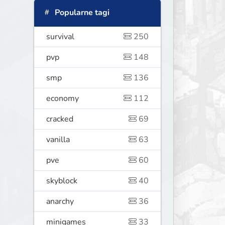
Popularne tagi
survival
250
pvp
148
smp
136
economy
112
cracked
69
vanilla
63
pve
60
skyblock
40
anarchy
36
minigames
33