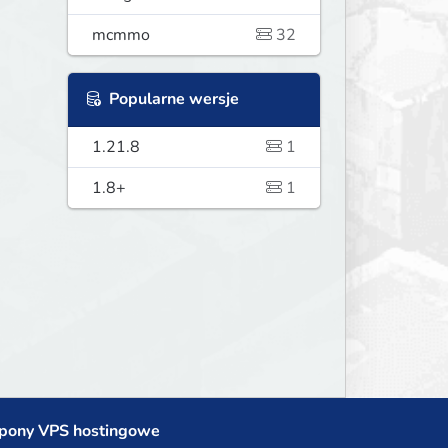
mcmmo
32
Popularne wersje
1.21.8
1
1.8+
1
pony VPS hostingowe