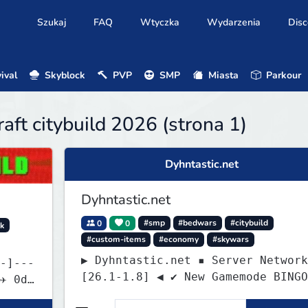
Szukaj
FAQ
Wtyczka
Wydarzenia
Disc
ival
Skyblock
PVP
SMP
Miasta
Parkour
ft citybuild 2026 (strona 1)
Dyhntastic.net
Dyhntastic.net
0
0
#smp
#bedwars
#citybuild
ck
#custom-items
#economy
#skywars
▶ Dyhntastic.net ▪ Server Network
[26.1-1.8] ◀ ✔ New Gamemode BINGO
✈ 0d,