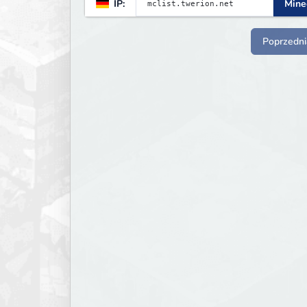
IP:
Minec
Poprzedni