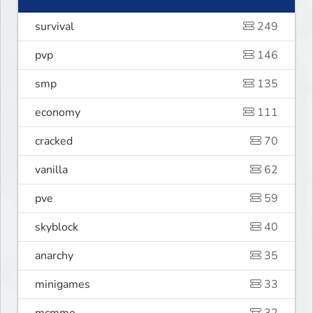
survival
249
pvp
146
smp
135
economy
111
cracked
70
vanilla
62
pve
59
skyblock
40
anarchy
35
minigames
33