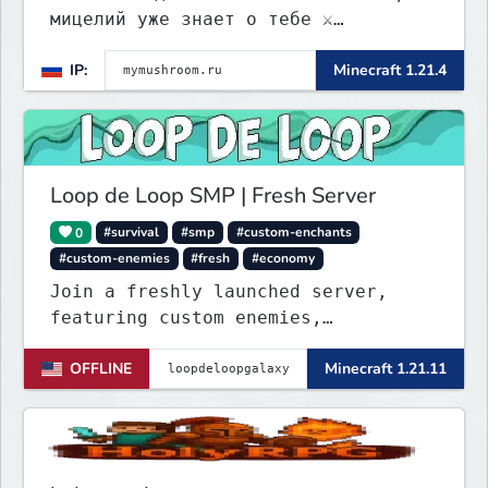
мицелий уже знает о тебе ⚔️
Выживание • 🏰 контроль территорий •
IP:
Minecraft 1.21.4
🍄 заражение • 💰 редкая экономика
Loop de Loop SMP | Fresh Server
0
#survival
#smp
#custom-enchants
#custom-enemies
#fresh
#economy
Join a freshly launched server,
featuring custom enemies,
enchantments, auctions, economy and
OFFLINE
Minecraft 1.21.11
more.