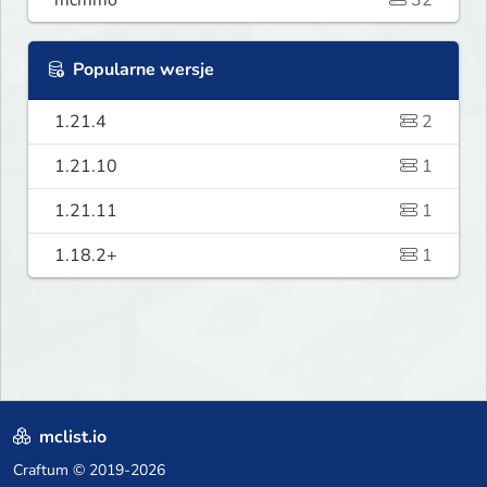
mcmmo
32
Popularne wersje
1.21.4
2
1.21.10
1
1.21.11
1
1.18.2+
1
mclist.io
Craftum
© 2019-2026