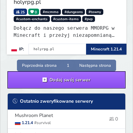
holyrpg.pl
25
0
#mcmmo
#dungeons
#towny
#custom-enchants
#custom-items
#pvp
Dołącz do naszego serwera MMORPG w
Minecraft i przeżyj niezapomnianą
przygodę! Organizujemy regularne
IP:
Minecraft 1.21.4
eventy, konkursy z nagrodami i
wiele innych atrakcji, które umilą
Ci rozgrywkę.
Poprzednia strona
1
Następna strona
Dodaj swój serwer
Ostatnio zweryfikowane serwery
Mushroom Planet
0
1.21.4
#survival