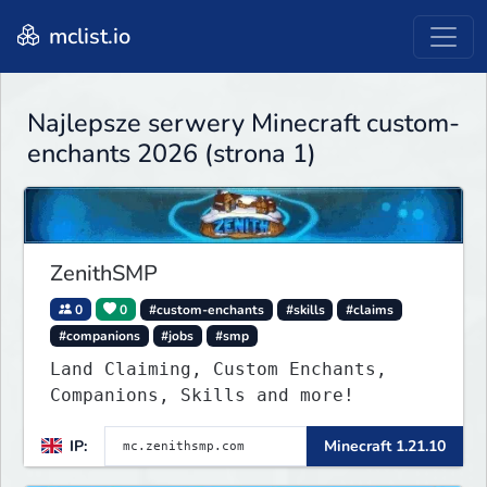
mclist.io
Najlepsze serwery Minecraft custom-
enchants 2026 (strona 1)
ZenithSMP
0
0
#custom-enchants
#skills
#claims
#companions
#jobs
#smp
Land Claiming, Custom Enchants,
Companions, Skills and more!
IP:
Minecraft 1.21.10