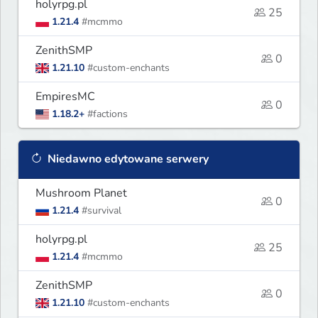
holyrpg.pl
25
1.21.4
#mcmmo
ZenithSMP
0
1.21.10
#custom-enchants
EmpiresMC
0
1.18.2+
#factions
Niedawno edytowane serwery
Mushroom Planet
0
1.21.4
#survival
holyrpg.pl
25
1.21.4
#mcmmo
ZenithSMP
0
1.21.10
#custom-enchants