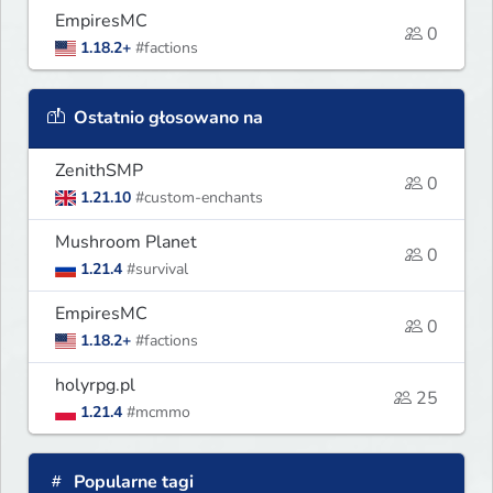
EmpiresMC
0
1.18.2+
#factions
Ostatnio głosowano na
ZenithSMP
0
1.21.10
#custom-enchants
Mushroom Planet
0
1.21.4
#survival
EmpiresMC
0
1.18.2+
#factions
holyrpg.pl
25
1.21.4
#mcmmo
Popularne tagi