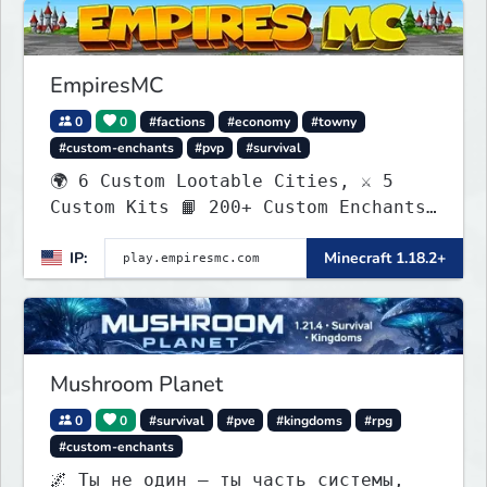
EmpiresMC
0
0
#factions
#economy
#towny
#custom-enchants
#pvp
#survival
🌍 6 Custom Lootable Cities, ⚔️ 5
Custom Kits 📙 200+ Custom Enchants
👑 Create your own Kingdom, Conquer
IP:
Minecraft 1.18.2+
Territories, and Wage War.
Mushroom Planet
0
0
#survival
#pve
#kingdoms
#rpg
#custom-enchants
🌌 Ты не один — ты часть системы,