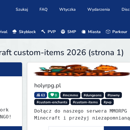
Szukaj
FAQ
Wtyczka
Wydarzenia
Disc
ival
Skyblock
PVP
SMP
Miasta
Parkour
aft custom-items 2026 (strona 1)
holyrpg.pl
63
0
#mcmmo
#dungeons
#towny
#custom-enchants
#custom-items
#pvp
ork
Dołącz do naszego serwera MMORPG 
NGO!
Minecraft i przeżyj niezapomnianą
przygodę! Organizujemy regularne