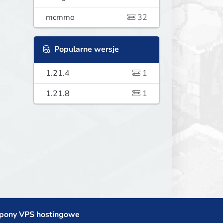
mcmmo
32
Popularne wersje
1.21.4
1
1.21.8
1
pony VPS hostingowe