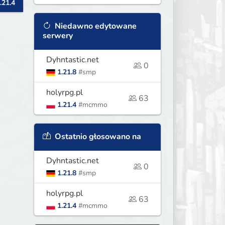
.21.4
ą
Niedawno edytowane
serwery
Dyhntastic.net
0
1.21.8
#smp
holyrpg.pl
63
1.21.4
#mcmmo
Ostatnio głosowano na
Dyhntastic.net
0
1.21.8
#smp
holyrpg.pl
63
1.21.4
#mcmmo