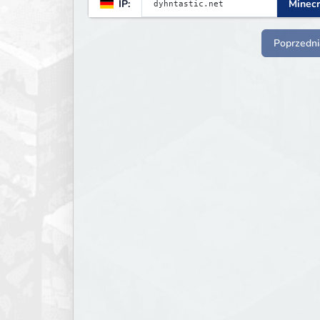
IP:
Minecr
Poprzedni