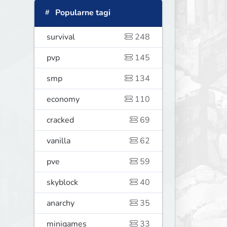
Popularne tagi
survival
248
pvp
145
smp
134
economy
110
cracked
69
vanilla
62
pve
59
skyblock
40
anarchy
35
minigames
33