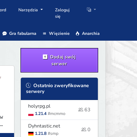
ord
Narzędzia
Zaloguj
się
Gra fabularna
Więzienie
Anarchia
Dodaj swój
serwer
Ostatnio zweryfikowane
serwery
holyrpg.pl
63
1.21.4
#mcmmo
w
Dyhntastic.net
0
1.21.8
#smp