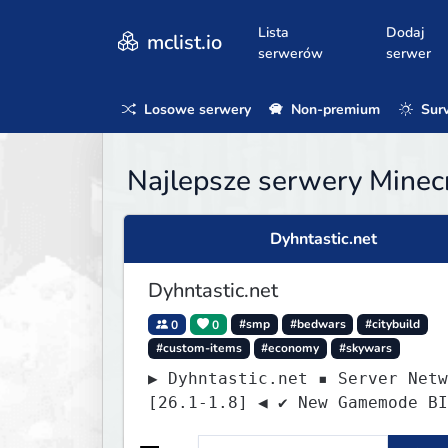
Lista
Dodaj
mclist.io
serwerów
serwer
Losowe serwery
Non-premium
Surv
Najlepsze serwery Minecr
Dyhntastic.net
Dyhntastic.net
0
0
#smp
#bedwars
#citybuild
#custom-items
#economy
#skywars
▶ Dyhntastic.net ▪ Server Netw
[26.1-1.8] ◀ ✔ New Gamemode BI