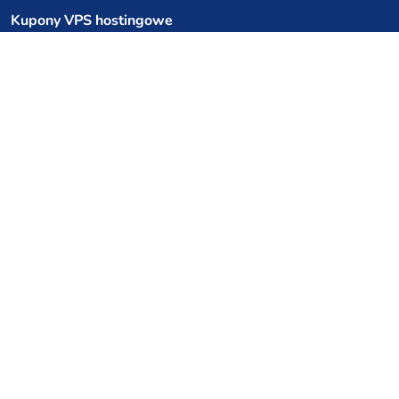
Kupony VPS hostingowe
netcup
Hetzner
SkillHost.pl
Kupony hostingu Minecraft
Craftserve
IceHost.pl
Kupony AI
z.ai
MiniMax
Kody rabatowe
Kuchnia Vikinga
Cebulka Catering
Allegro Share
cyberFolks.pl
dhosting.pl