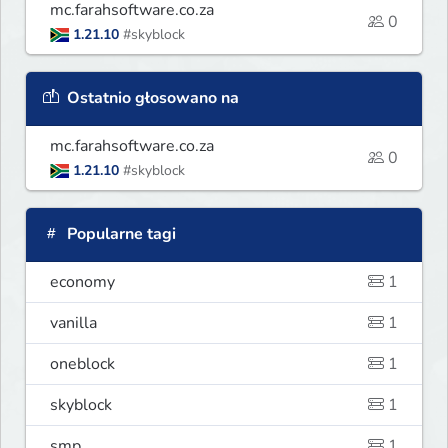
mc.farahsoftware.co.za
0
1.21.10
#skyblock
Ostatnio głosowano na
mc.farahsoftware.co.za
0
1.21.10
#skyblock
Popularne tagi
economy
1
vanilla
1
oneblock
1
skyblock
1
smp
1