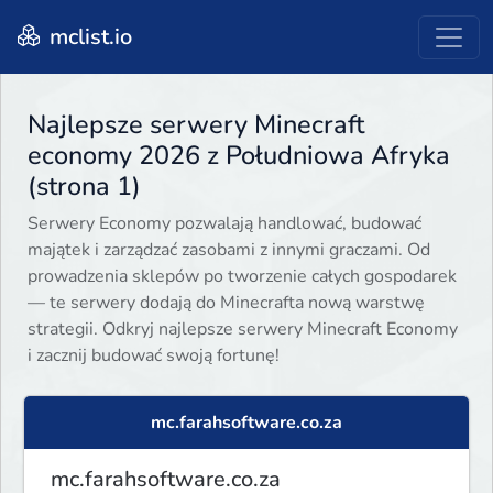
mclist.io
Najlepsze serwery Minecraft
economy 2026 z Południowa Afryka
(strona 1)
Serwery Economy pozwalają handlować, budować
majątek i zarządzać zasobami z innymi graczami. Od
prowadzenia sklepów po tworzenie całych gospodarek
— te serwery dodają do Minecrafta nową warstwę
strategii. Odkryj najlepsze serwery Minecraft Economy
i zacznij budować swoją fortunę!
mc.farahsoftware.co.za
mc.farahsoftware.co.za