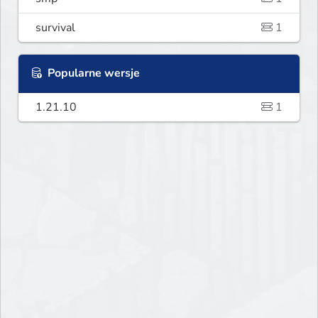
survival
1
Popularne wersje
1.21.10
1