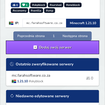
0
1
#skyblock
#survival
#oneblock
#economy
#vanilla
#smp
IP:
Minecraft 1.21.10
Poprzednia strona
1
Następna strona
Dodaj swój serwer
Ostatnio zweryfikowane serwery
mc.farahsoftware.co.za
0
1.21.10
#skyblock
Niedawno edytowane serwery