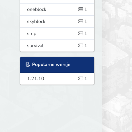
oneblock
1
skyblock
1
smp
1
survival
1
Popularne wersje
1.21.10
1