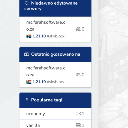
Niedawno edytowane
serwery
mc.farahsoftware.c
o.za
0
1.21.10
#skyblock
Ostatnio głosowano na
mc.farahsoftware.c
o.za
0
1.21.10
#skyblock
Popularne tagi
economy
1
vanilla
1