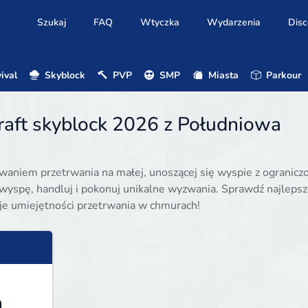
Szukaj
FAQ
Wtyczka
Wydarzenia
Disc
ival
Skyblock
PVP
SMP
Miasta
Parkour
raft skyblock 2026 z Południowa
waniem przetrwania na małej, unoszącej się wyspie z ogranicz
 wyspę, handluj i pokonuj unikalne wyzwania. Sprawdź najleps
je umiejętności przetrwania w chmurach!