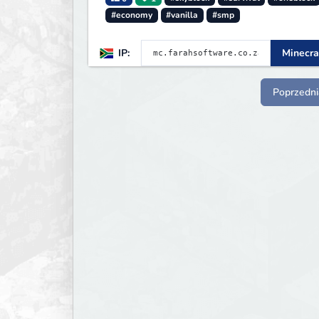
#economy
#vanilla
#smp
IP:
Minecra
Poprzedni