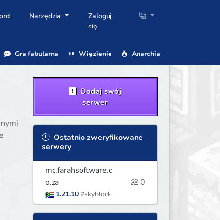
ord
Narzędzia
Zaloguj
się
Gra fabularna
Więzienie
Anarchia
Dodaj swój
serwer
onymi
ze
Ostatnio zweryfikowane
serwery
mc.farahsoftware.c
o.za
0
1.21.10
#skyblock