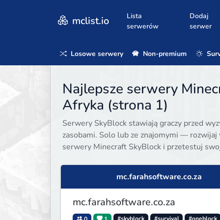
Lista
Dodaj
mclist.io
serwerów
serwer
Losowe serwery
Non-premium
Surv
Najlepsze serwery Minec
Afryka (strona 1)
Serwery SkyBlock stawiają graczy przed wyz
zasobami. Solo lub ze znajomymi — rozwijaj
serwery Minecraft SkyBlock i przetestuj swo
mc.farahsoftware.co.za
mc.farahsoftware.co.za
0
1
#skyblock
#survival
#oneblock