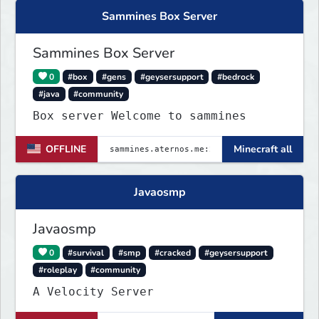
Sammines Box Server
Sammines Box Server
0
#box
#gens
#geysersupport
#bedrock
#java
#community
Box server Welcome to sammines
OFFLINE
Minecraft all
Javaosmp
Javaosmp
0
#survival
#smp
#cracked
#geysersupport
#roleplay
#community
A Velocity Server