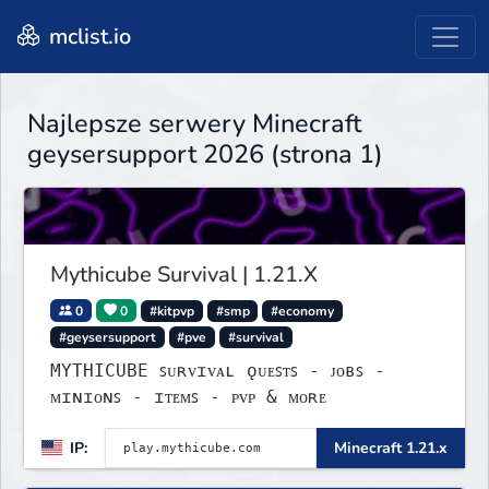
mclist.io
Najlepsze serwery Minecraft
geysersupport 2026 (strona 1)
Mythicube Survival | 1.21.X
0
0
#kitpvp
#smp
#economy
#geysersupport
#pve
#survival
MYTHICUBE ꜱᴜʀᴠɪᴠᴀʟ ǫᴜᴇꜱᴛꜱ - ᴊᴏʙꜱ -
ᴍɪɴɪᴏɴꜱ - ɪᴛᴇᴍꜱ - ᴘᴠᴘ & ᴍᴏʀᴇ
IP:
Minecraft 1.21.x