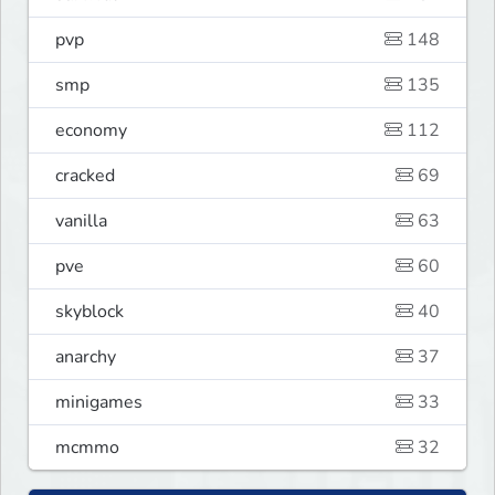
pvp
148
smp
135
economy
112
cracked
69
vanilla
63
pve
60
skyblock
40
anarchy
37
minigames
33
mcmmo
32