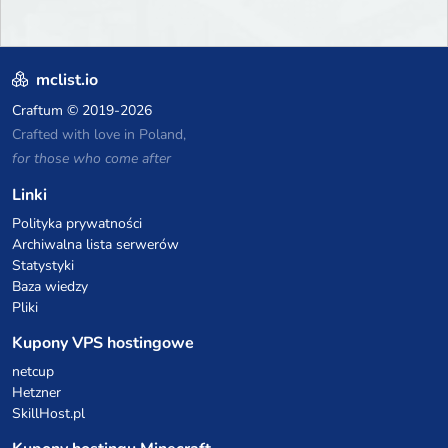
mclist.io
Craftum
© 2019-2026
Crafted with love in Poland,
for those who come after
Linki
Polityka prywatności
Archiwalna lista serwerów
Statystyki
Baza wiedzy
Pliki
Kupony VPS hostingowe
netcup
Hetzner
SkillHost.pl