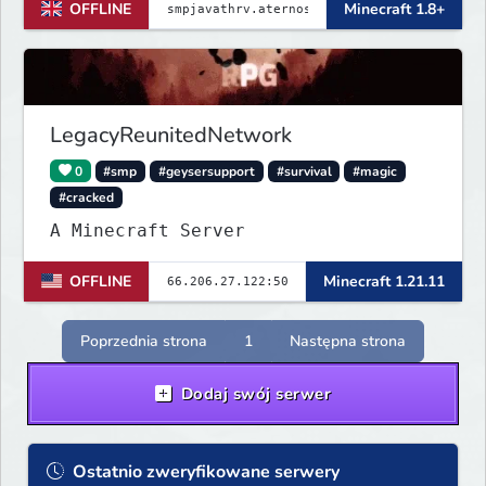
OFFLINE
Minecraft 1.8+
LegacyReunitedNetwork
0
#smp
#geysersupport
#survival
#magic
#cracked
A Minecraft Server
OFFLINE
Minecraft 1.21.11
Poprzednia strona
1
Następna strona
Dodaj swój serwer
Ostatnio zweryfikowane serwery