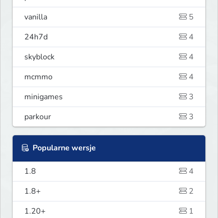
vanilla
5
24h7d
4
skyblock
4
mcmmo
4
minigames
3
parkour
3
Popularne wersje
1.8
4
1.8+
2
1.20+
1