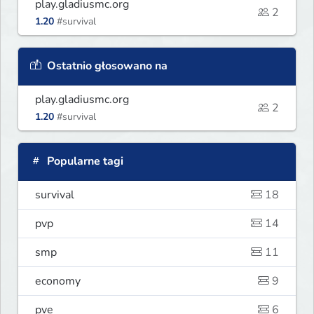
play.gladiusmc.org
2
1.20
#survival
Ostatnio głosowano na
play.gladiusmc.org
2
1.20
#survival
Popularne tagi
survival
18
pvp
14
smp
11
economy
9
pve
6