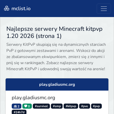
mclist.io
Najlepsze serwery Minecraft kitpvp
1.20 2026 (strona 1)
Serwery KitPvP skupiają się na dynamicznych starciach
PvP z gotowymi zestawami i arenami. Wskocz do akcji
ze zbalansowanym ekwipunkiem, zmierz się z innymi i
pnij się w rankingach. Zobacz najlepsze serwery
Minecraft KitPvP i udowodnij swoją wartość na arenie!
play.gladiusmc.org
play.gladiusmc.org
2
0
#survival
#smp
#kitpvp
#pve
#pvp
#24h7d