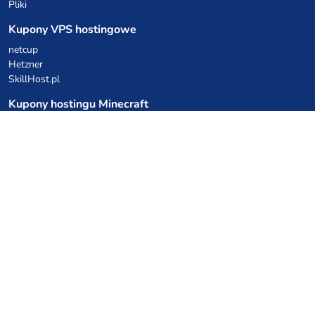
Pliki
Kupony VPS hostingowe
netcup
Hetzner
SkillHost.pl
Kupony hostingu Minecraft
Craftserve
IceHost.pl
Kupony AI
z.ai
MiniMax
Kody rabatowe
Kuchnia Vikinga
Cebulka Catering
Allegro Share
cyberFolks.pl
dhosting.pl