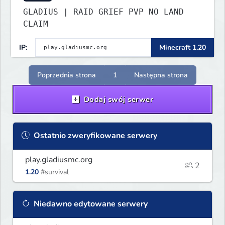
GLADIUS | RAID GRIEF PVP NO LAND
CLAIM
IP:
Minecraft 1.20
Poprzednia strona
1
Następna strona
Dodaj swój serwer
Ostatnio zweryfikowane serwery
play.gladiusmc.org
2
1.20
#survival
Niedawno edytowane serwery