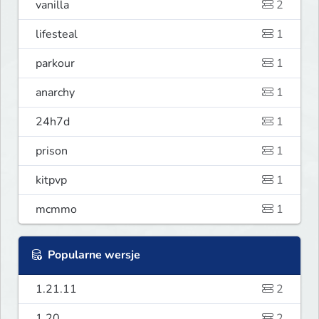
vanilla
2
lifesteal
1
parkour
1
anarchy
1
24h7d
1
prison
1
kitpvp
1
mcmmo
1
Popularne wersje
1.21.11
2
1.20
2