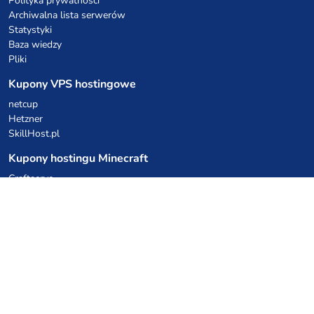
Polityka prywatności
Archiwalna lista serwerów
Statystyki
Baza wiedzy
Pliki
Kupony VPS hostingowe
netcup
Hetzner
SkillHost.pl
Kupony hostingu Minecraft
Craftserve
IceHost.pl
Kupony AI
z.ai
MiniMax
Kody rabatowe
Kuchnia Vikinga
Cebulka Catering