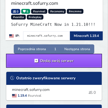
minecraft.sofurry.com
0
5
#survival
#economy
#mcmmo
#vanilla
#roleplay
SoFurry MineCraft Now in 1.21.10!!!
IP:
Minecraft 1.19.4
Poprzednia strona
1
Następna strona
Dodaj swój serwer
Ostatnio zweryfikowane serwery
minecraft.sofurry.com
0
1.19.4
#survival