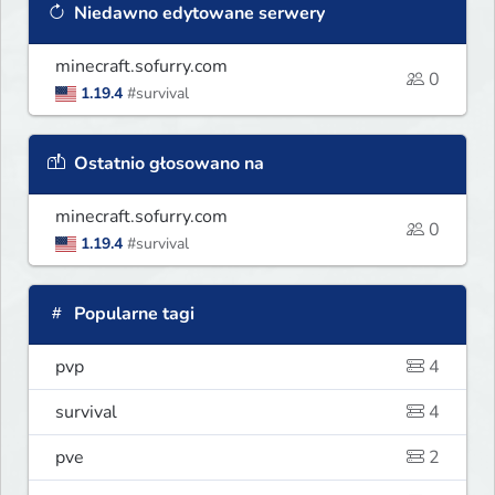
Niedawno edytowane serwery
minecraft.sofurry.com
0
1.19.4
#survival
Ostatnio głosowano na
minecraft.sofurry.com
0
1.19.4
#survival
Popularne tagi
pvp
4
survival
4
pve
2