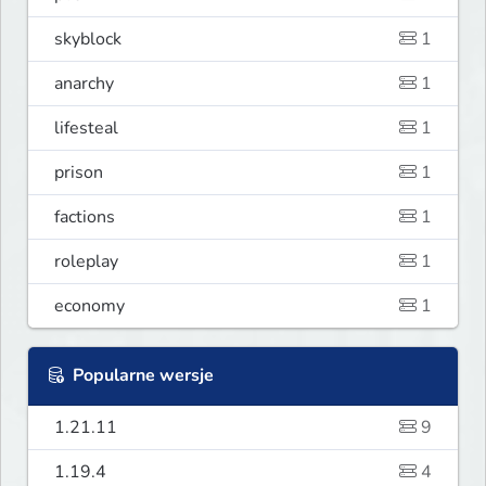
skyblock
1
anarchy
1
lifesteal
1
prison
1
factions
1
roleplay
1
economy
1
Popularne wersje
1.21.11
9
1.19.4
4