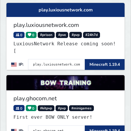
play.luxiousnetwork.com
play.luxiousnetwork.com
0
0
#prison
#pve
#pvp
#24h7d
LuxiousNetwork Release coming soon!
[
IP:
Minecraft 1.19.4
play.ghocom.net
0
0
#kitpvp
#pvp
#minigames
First ever BOW ONLY server!
IP:
Minecraft 1.19.4