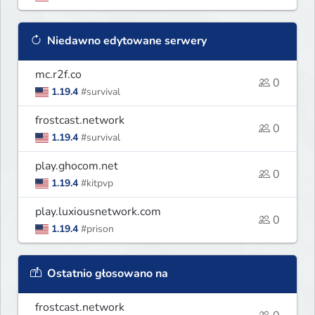
Niedawno edytowane serwery
mc.r2f.co
0
1.19.4
#survival
frostcast.network
0
1.19.4
#survival
play.ghocom.net
0
1.19.4
#kitpvp
play.luxiousnetwork.com
0
1.19.4
#prison
Ostatnio głosowano na
frostcast.network