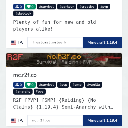
0
0
#survival
#parkour
#creative
#pvp
#skyblock
Plenty of fun for new and old
players alike!
IP:
Minecraft 1.19.4
mc.r2f.co
0
0
#survival
#pvp
#smp
#vanilla
#anarchy
#pve
R2F [PVP] [SMP] {Raiding} {No
Claims} {1.19.4} Semi-Anarchy with
NO HACKS
IP:
Minecraft 1.19.4