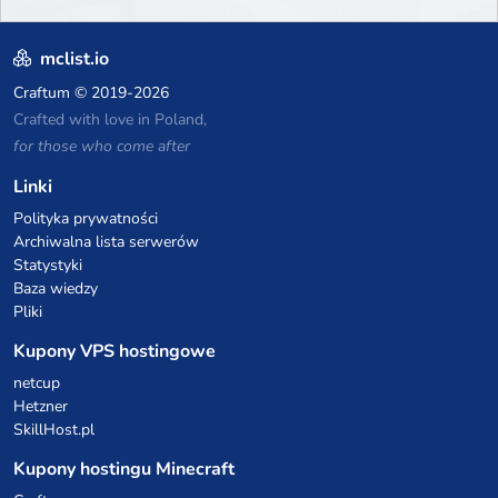
mclist.io
Craftum
© 2019-2026
Crafted with love in Poland,
for those who come after
Linki
Polityka prywatności
Archiwalna lista serwerów
Statystyki
Baza wiedzy
Pliki
Kupony VPS hostingowe
netcup
Hetzner
SkillHost.pl
Kupony hostingu Minecraft