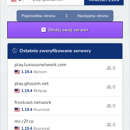
Poprzednia strona
1
Następna strona
Dodaj swój serwer
Ostatnio zweryfikowane serwery
play.luxiousnetwork.com
0
1.19.4
#prison
play.ghocom.net
0
1.19.4
#kitpvp
frostcast.network
0
1.19.4
#survival
mc.r2f.co
0
1.19.4
#survival