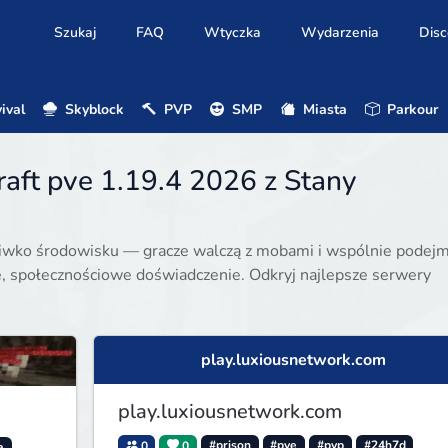
Szukaj
FAQ
Wtyczka
Wydarzenia
Disc
ival
Skyblock
PVP
SMP
Miasta
Parkour
aft pve 1.19.4 2026 z Stany
eciwko środowisku — gracze walczą z mobami i wspólnie podej
, społecznościowe doświadczenie. Odkryj najlepsze serwery
play.luxiousnetwork.com
play.luxiousnetwork.com
0
0
#prison
#pve
#pvp
#24h7d
a