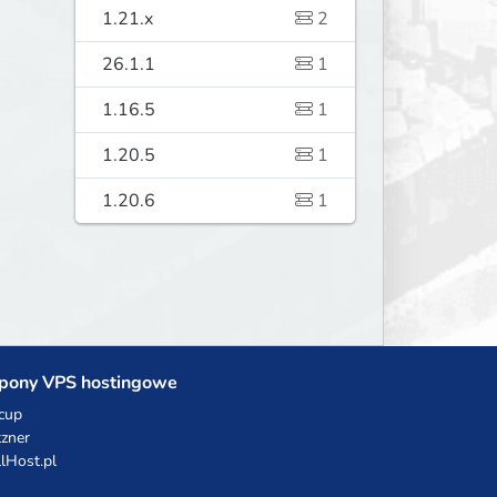
1.21.x
2
26.1.1
1
1.16.5
1
1.20.5
1
1.20.6
1
pony VPS hostingowe
cup
zner
llHost.pl