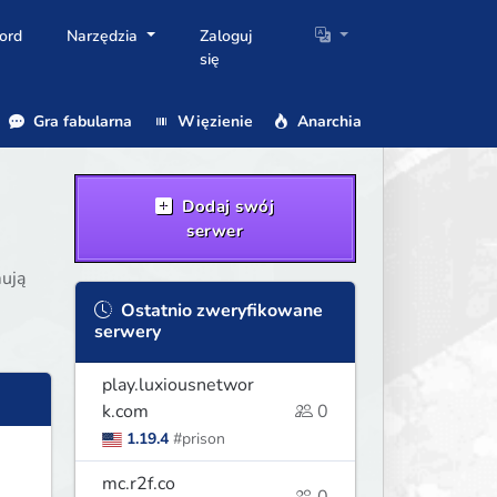
ord
Narzędzia
Zaloguj
się
Gra fabularna
Więzienie
Anarchia
Dodaj swój
serwer
mują
Ostatnio zweryfikowane
serwery
play.luxiousnetwor
k.com
0
1.19.4
#prison
mc.r2f.co