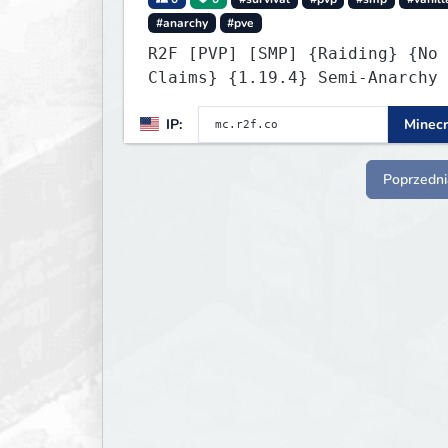
#anarchy
#pve
R2F [PVP] [SMP] {Raiding} {No
Claims} {1.19.4} Semi-Anarchy 
NO HACKS
IP:
Minecr
Poprzedni