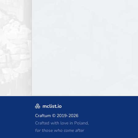
mclist.io
Craftum
© 2019-2026
Crafted with love in Poland,
for those who come after