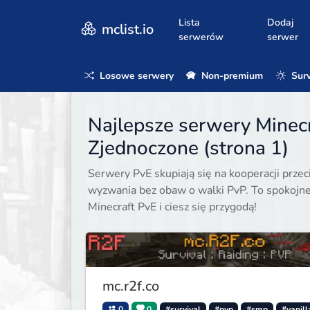
Lista
Dodaj
mclist.io
serwerów
serwer
Losowe serwery
Non-premium
Surv
Najlepsze serwery Minecr
Zjednoczone (strona 1)
Serwery PvE skupiają się na kooperacji prz
wyzwania bez obaw o walki PvP. To spokojne
Minecraft PvE i ciesz się przygodą!
mc.r2f.co
0
0
#survival
#pvp
#smp
#vanill