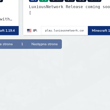
LuxiousNetwork Release coming soon!
[
with
aft 1.19.4
IP:
Minecraft 1
a strona
1
Następna strona