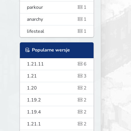
parkour
1
anarchy
1
lifesteal
1
Popularne wersje
1.21.11
6
1.21
3
1.20
2
1.19.2
2
1.19.4
2
1.21.1
2