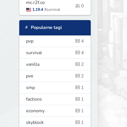
mc.r2f.co
0
1.19.4
#survival
Popularne tagi
pvp
4
survival
4
vanilla
2
pve
2
smp
1
factions
1
economy
1
skyblock
1