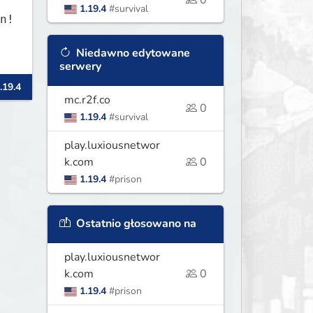
0
1.19.4
#survival
Niedawno edytowane
serwery
.19.4
mc.r2f.co
0
1.19.4
#survival
play.luxiousnetwor
k.com
0
1.19.4
#prison
Ostatnio głosowano na
play.luxiousnetwor
k.com
0
1.19.4
#prison