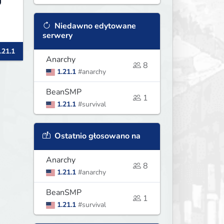
Niedawno edytowane
serwery
.21.1
Anarchy
8
1.21.1
#anarchy
BeanSMP
1
1.21.1
#survival
Ostatnio głosowano na
Anarchy
8
1.21.1
#anarchy
BeanSMP
1
1.21.1
#survival