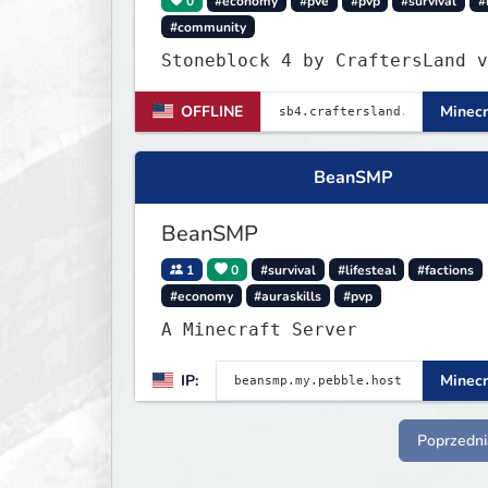
0
#economy
#pve
#pvp
#survival
#
#community
Stone
OFFLINE
Minecr
BeanSMP
BeanSMP
1
0
#survival
#lifesteal
#factions
#economy
#auraskills
#pvp
A Minecraft Server
IP:
Minecr
Poprzedni