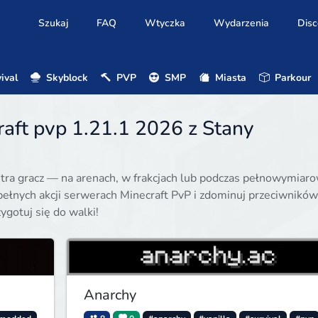
Szukaj
FAQ
Wtyczka
Wydarzenia
Disc
ival
Skyblock
PVP
SMP
Miasta
Parkour
aft pvp 1.21.1 2026 z Stany
ntra gracz — na arenach, w frakcjach lub podczas pełnowymiar
ełnych akcji serwerach Minecraft PvP i zdominuj przeciwników
ygotuj się do walki!
Anarchy