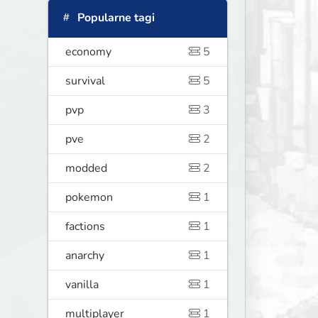
Popularne tagi
economy
5
survival
5
pvp
3
pve
2
modded
2
pokemon
1
factions
1
anarchy
1
vanilla
1
multiplayer
1