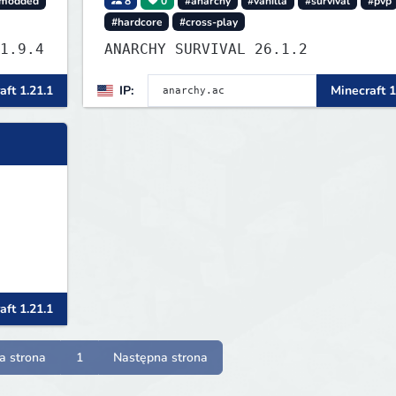
modded
8
0
#anarchy
#vanilla
#survival
#pvp
#hardcore
#cross-play
block 4 by CraftersLand v1.9.4
ANARCHY SURVIVAL 26.1.2
aft 1.21.1
IP:
Minecraft 1
aft 1.21.1
a strona
1
Następna strona