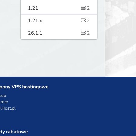
1.21
2
1.21.x
2
26.1.1
2
pony VPS hostingowe
cup
zner
llHost.pl
dy rabatowe