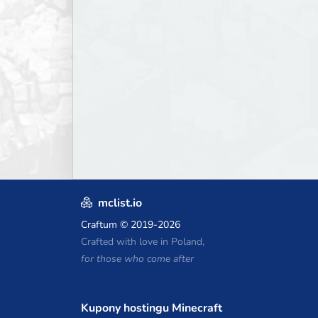
mclist.io
Craftum
© 2019-2026
Crafted with love in Poland,
for those who come after
Kupony hostingu Minecraft