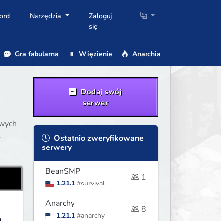
ord
Narzędzia
Zaloguj
się
Gra fabularna
Więzienie
Anarchia
Dodaj swój
serwer
owych
.
Ostatnio zweryfikowane
serwery
BeanSMP
1
1.21.1
#survival
Anarchy
8
1.21.1
#anarchy