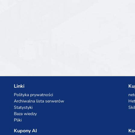
Linki
Ku
Polityka prywatności
net
Archiwalna lista serwerów
Het
Statystyki
Ski
Baza wiedzy
Pliki
Kupony AI
Ko