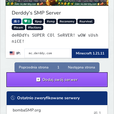
Derddy's SMP Server
0
0
#pvp
#smp
#economy
#survival
#team
#factions
deRDdYs SUPER COl SeRVER! wOW sUsh
niCE!
IP:
Minecraft 1.21.11
Poprzednia strona
1
Następna strona
Dodaj swój serwer
Ostatnio zweryfikowane serwery
bombaSMP.org
1