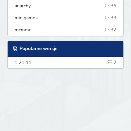
anarchy
36
minigames
33
mcmmo
32
Popularne wersje
1.21.11
2