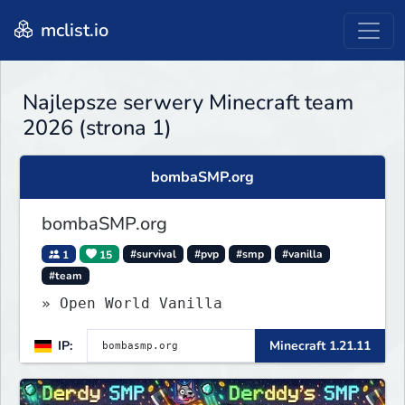
mclist.io
Najlepsze serwery Minecraft team
2026 (strona 1)
bombaSMP.org
bombaSMP.org
1
15
#survival
#pvp
#smp
#vanilla
#team
» Open World Vanilla
IP:
Minecraft 1.21.11