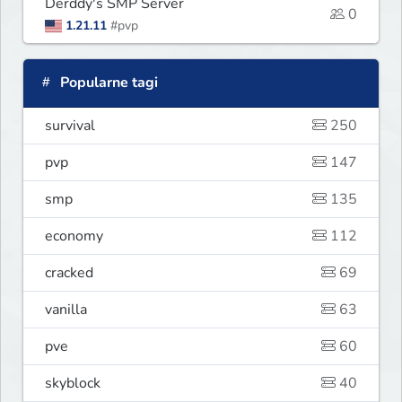
Derddy's SMP Server
0
1.21.11
#pvp
Popularne tagi
survival
250
pvp
147
smp
135
economy
112
cracked
69
vanilla
63
pve
60
skyblock
40