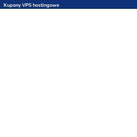
Kupony VPS hostingowe
netcup
Hetzner
SkillHost.pl
Kupony hostingu Minecraft
Craftserve
IceHost.pl
Kupony AI
z.ai
MiniMax
Kody rabatowe
Kuchnia Vikinga
Cebulka Catering
Allegro Share
cyberFolks.pl
dhosting.pl