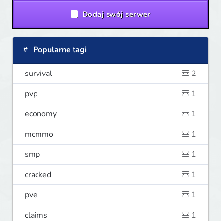
Dodaj swój serwer
Popularne tagi
survival
2
pvp
1
economy
1
mcmmo
1
smp
1
cracked
1
pve
1
claims
1