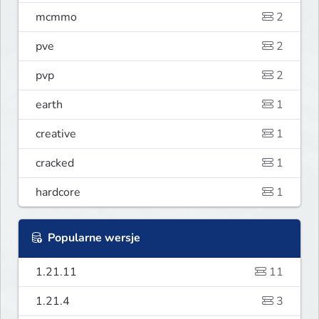
mcmmo
2
pve
2
pvp
2
earth
1
creative
1
cracked
1
hardcore
1
Popularne wersje
1.21.11
11
1.21.4
3