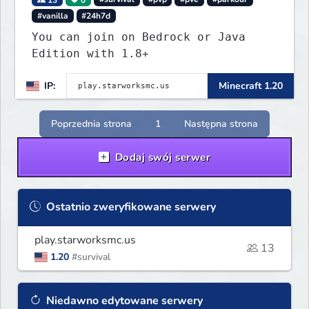
#vanilla
#24h7d
You can join on Bedrock or Java
Edition with 1.8+
IP:
Minecraft 1.20
Poprzednia strona
1
Następna strona
Dodaj swój serwer
Ostatnio zweryfikowane serwery
play.starworksmc.us
13
1.20
#survival
Niedawno edytowane serwery