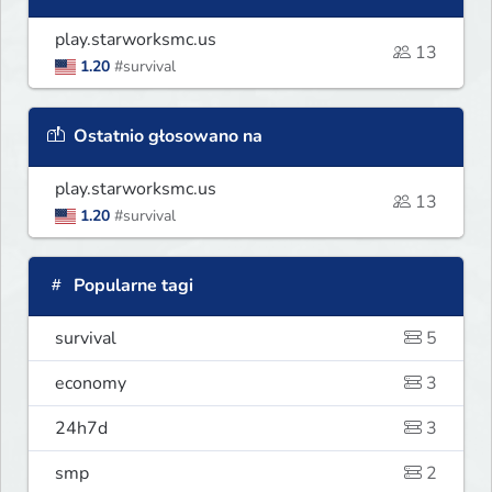
play.starworksmc.us
13
1.20
#survival
Ostatnio głosowano na
play.starworksmc.us
13
1.20
#survival
Popularne tagi
survival
5
economy
3
24h7d
3
smp
2