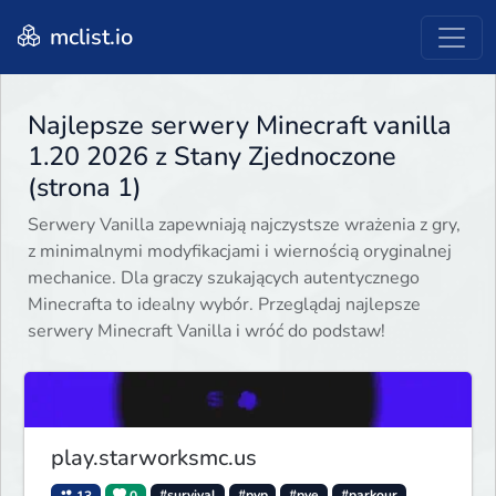
mclist.io
Najlepsze serwery Minecraft vanilla
1.20 2026 z Stany Zjednoczone
(strona 1)
Serwery Vanilla zapewniają najczystsze wrażenia z gry,
z minimalnymi modyfikacjami i wiernością oryginalnej
mechanice. Dla graczy szukających autentycznego
Minecrafta to idealny wybór. Przeglądaj najlepsze
serwery Minecraft Vanilla i wróć do podstaw!
play.starworksmc.us
13
0
#survival
#pvp
#pve
#parkour