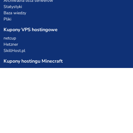
Archiwalna lista serwerów
Statystyki
Baza wiedzy
Pliki
Kupony VPS hostingowe
netcup
Hetzner
SkillHost.pl
Kupony hostingu Minecraft
Craftserve
IceHost.pl
Kupony AI
z.ai
MiniMax
Kody rabatowe
Kuchnia Vikinga
Cebulka Catering
Allegro Share