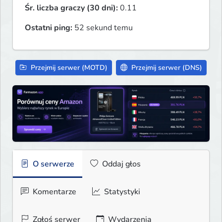
Śr. liczba graczy (30 dni):
0.11
Ostatni ping:
52 sekund temu
Przejmij serwer (MOTD)
Przejmij serwer (DNS)
O serwerze
Oddaj głos
Komentarze
Statystyki
Zgłoś serwer
Wydarzenia