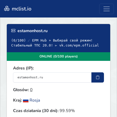
mclist.io
estamonhost.ru
(0/100) ☄ EPM Hub » Выбирай свой режим!
Стабильный ТПС 20.0! ▻ vk.com/epm.official
ONLINE (0/100 players)
Adres (IP):
Głosów:
0
Kraj:
Rosja
Czas działania (30 dni):
99.59%