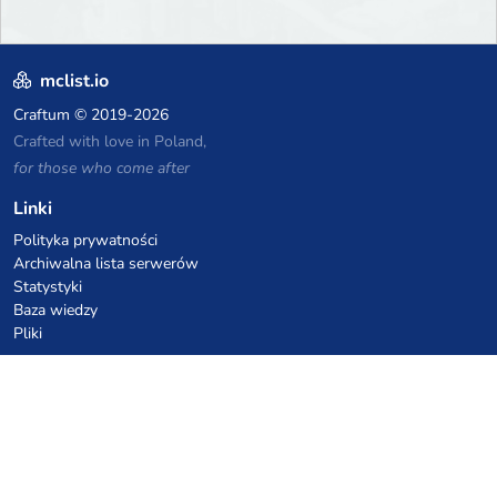
mclist.io
Craftum
© 2019-2026
Crafted with love in Poland,
for those who come after
Linki
Polityka prywatności
Archiwalna lista serwerów
Statystyki
Baza wiedzy
Pliki
Kupony VPS hostingowe
netcup
Hetzner
SkillHost.pl
Kupony hostingu Minecraft