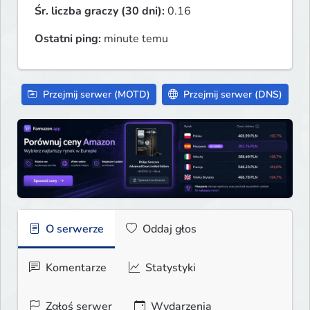
Śr. liczba graczy (30 dni):
0.16
Ostatni ping:
minute temu
Przejmij serwer (MOTD)
Przejmij serwer (DNS)
O serwerze
Oddaj głos
Komentarze
Statystyki
Zgłoś serwer
Wydarzenia