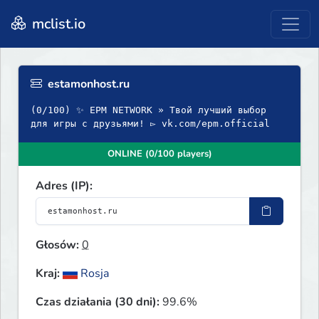
mclist.io
estamonhost.ru
(0/100) ✨ EPM NETWORK » Твой лучший выбор
для игры с друзьями! ▻ vk.com/epm.official
ONLINE (0/100 players)
Adres (IP):
Głosów:
0
Kraj:
Rosja
Czas działania (30 dni):
99.6%