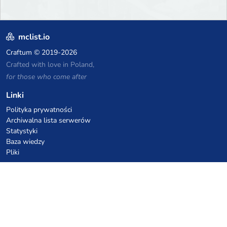
mclist.io
Craftum
© 2019-2026
Crafted with love in Poland,
for those who come after
Linki
Polityka prywatności
Archiwalna lista serwerów
Statystyki
Baza wiedzy
Pliki
Kupony VPS hostingowe
netcup
Hetzner
SkillHost.pl
Kupony hostingu Minecraft