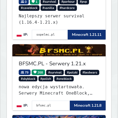
0
1
#survival
#parkour
#pvp
#caveblock
#vanilla
#hardcore
Najlepszy serwer survival
(1.16.4-1.21.x)
IP:
Minecraft 1.21.11
BFSMC.PL - Serwery 1.21.x
79
268
#survival
#polski
#bedwars
#skyblock
#polish
#oneblock
nowa edycja wystartowała.
Serwery Minecraft OneBlock,
Survival, SkyBlock, Duels,
IP:
Minecraft 1.21.8
RealLife, PVP, BedWars, kitpvp