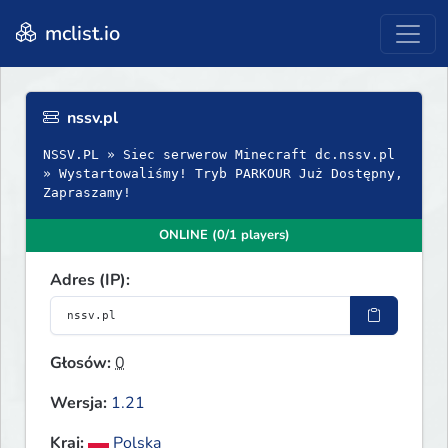
mclist.io
nssv.pl
NSSV.PL » Siec serwerow Minecraft dc.nssv.pl
» Wystartowaliśmy! Tryb PARKOUR Już Dostępny,
Zapraszamy!
ONLINE (0/1 players)
Adres (IP):
Głosów:
0
Wersja:
1.21
Kraj:
Polska