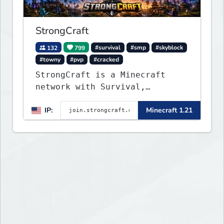
StrongCraft
132
799
#survival
#smp
#skyblock
#towny
#pvp
#cracked
StrongCraft is a Minecraft
network with Survival,
Creative, Skyblock, Prison,
IP:
Minecraft 1.21
Towny, PvP, LifeSteal, Events,
and more. Pick a server and
start playing.