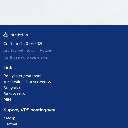
mclist.io
Craftum
© 2019-2026
Crafted with love in Poland,
for those who come after
Linki
Polityka prywatności
Archiwalna lista serwerów
Statystyki
Baza wiedzy
Pliki
Kupony VPS hostingowe
netcup
Hetzner