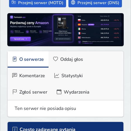
Przejmij serwer (MOTD)
Przejmij serwer (DNS)
O serwerze
Oddaj głos
Komentarze
Statystyki
Zgłoś serwer
Wydarzenia
Ten serwer nie posiada opisu
Często zadawane pytania