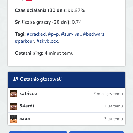
Czas działania (30 dni):
99.97%
Śr. liczba graczy (30 dni):
0.74
Tagi:
#cracked
,
#pvp
,
#survival
,
#bedwars
,
#parkour
,
#skyblock
,
Ostatni ping:
4 minut temu
Ostatnio głosowali
katricee
7 miesięcy temu
54erdf
2 lat temu
aaaa
3 lat temu