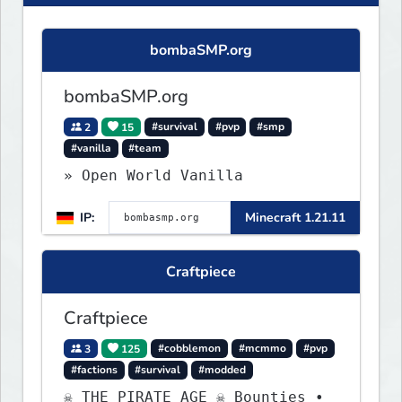
bombaSMP.org
bombaSMP.org
2
15
#survival
#pvp
#smp
#vanilla
#team
» Open World Vanilla
IP:
Minecraft 1.21.11
Craftpiece
Craftpiece
3
125
#cobblemon
#mcmmo
#pvp
#factions
#survival
#modded
☠ THE PIRATE AGE ☠ Bounties •