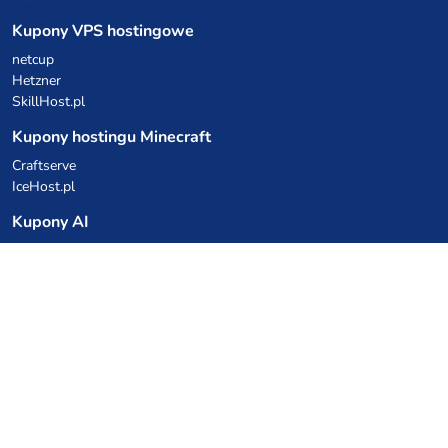
Kupony VPS hostingowe
netcup
Hetzner
SkillHost.pl
Kupony hostingu Minecraft
Craftserve
IceHost.pl
Kupony AI
z.ai
MiniMax
Kody rabatowe
Kuchnia Vikinga
Cebulka Catering
Allegro Share
cyberFolks.pl
dhosting.pl