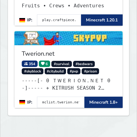
Fruits • Crews • Adventures
IP:
Minecraft 1.20.1
Twerion.net
354
6
#survival
#bedwars
#skyblock
#citybuild
#pvp
#prison
-----[- 0 ＴＷＥＲＩＯＮ.ＮＥＴ 0
-]----- ✈ KITRUSH SEASON 2
RELEASE ✈ 0d, 1h, 32m
IP:
Minecraft 1.8+