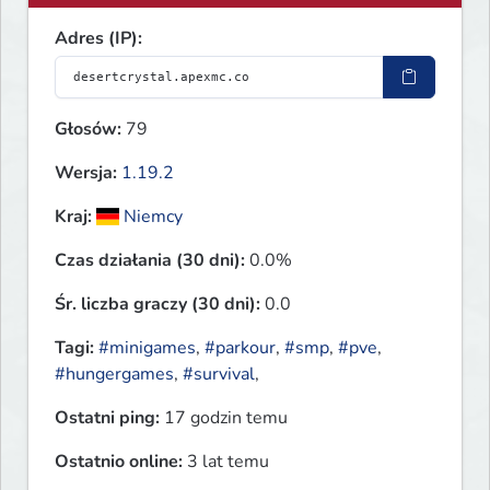
Adres (IP):
Głosów:
79
Wersja:
1.19.2
Kraj:
Niemcy
Czas działania (30 dni):
0.0%
Śr. liczba graczy (30 dni):
0.0
Tagi:
#minigames
,
#parkour
,
#smp
,
#pve
,
#hungergames
,
#survival
,
Ostatni ping:
17 godzin temu
Ostatnio online:
3 lat temu