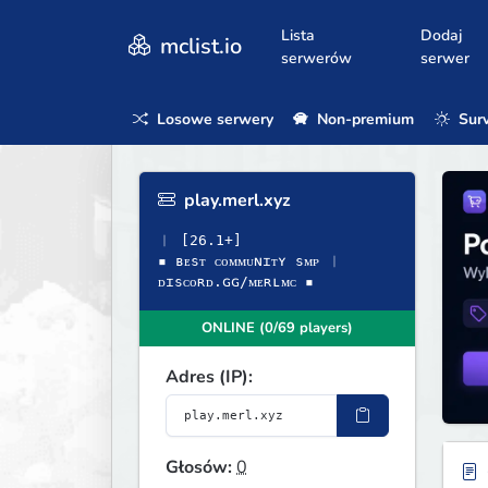
Lista
Dodaj
mclist.io
serwerów
serwer
Losowe serwery
Non-premium
Surv
play.merl.xyz
︱ [26.1+]
▪ ʙᴇsᴛ ᴄᴏᴍᴍᴜɴɪᴛʏ sᴍᴘ ︱
ᴅɪsᴄᴏʀᴅ.ɢɢ/ᴍᴇʀʟᴍᴄ ▪
ONLINE (0/69 players)
Adres (IP):
Głosów:
0