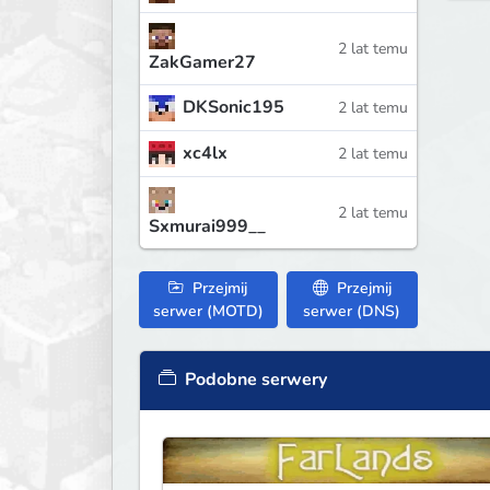
2 lat temu
ZakGamer27
DKSonic195
2 lat temu
xc4lx
2 lat temu
2 lat temu
Sxmurai999__
Przejmij
Przejmij
serwer (MOTD)
serwer (DNS)
Podobne serwery