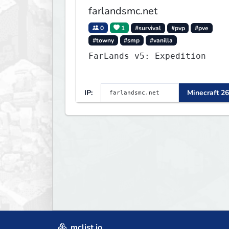
farlandsmc.net
0
1
#survival
#pvp
#pve
#towny
#smp
#vanilla
FarLands v5: Expedition
IP:
Minecraft 26
mclist.io