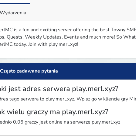
Wydarzenia
rlMC is a fun and exciting server offering the best Towny SMP
bs, Quests, Weekly Updates, Events and much more! So What a
rlMC today. Join with play.merl.xyz! 
Często zadawane pytania
aki jest adres serwera play.merl.xyz?
res tego serwera to play.merl.xyz. Wpisz go w kliencie gry Min
ak wielu graczy ma play.merl.xyz?
ednio 0.06 graczy jest online na serwerze play.merl.xyz