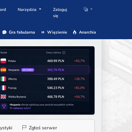
ord
Narzędzia
Zaloguj
się
Gra fabularna
Więzienie
Anarchia
ystyki
Zgłoś serwer