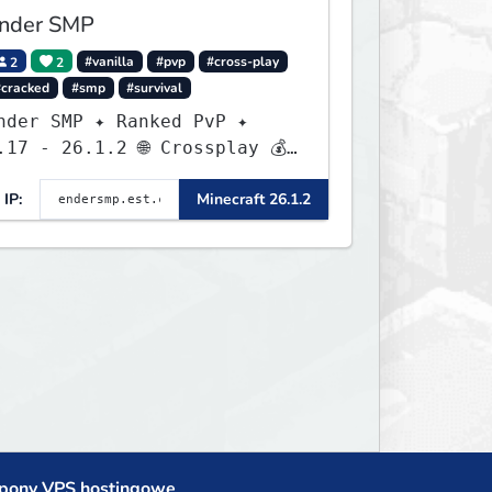
nder SMP
2
2
#vanilla
#pvp
#cross-play
#cracked
#smp
#survival
nder SMP ✦ Ranked PvP ✦
.17 - 26.1.2 🌐 Crossplay 💰
Rewards 🛠 Custom Gear
IP:
Minecraft 26.1.2
pony VPS hostingowe