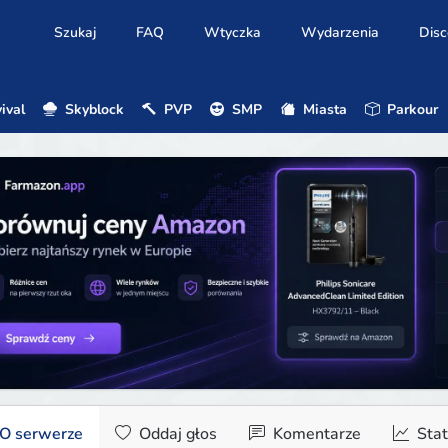
Szukaj
FAQ
Wtyczka
Wydarzenia
Disc
ival
Skyblock
PVP
SMP
Miasta
Parkour
O serwerze
Oddaj głos
Komentarze
Stat