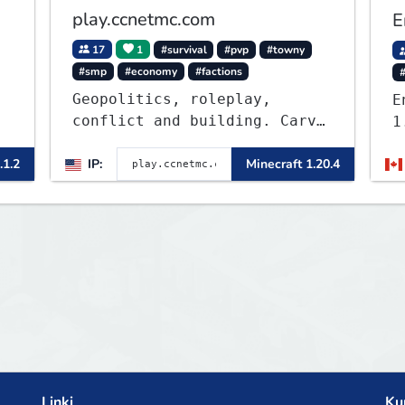
play.ccnetmc.com
E
17
1
#survival
#pvp
#towny
#smp
#economy
#factions
Geopolitics, roleplay,
E
conflict and building. Carve
1
out your own story on a
1:1000 map of Earth using
.1.2
IP:
Minecraft 1.20.4
tanks, warships, guns and
more. Express your creative
side by building cities that
the world will envy.
Linki
Ku