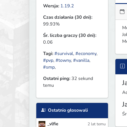
Wersja:
1.19.2
Czas działania (30 dni):
99.93%
Me
Jo
Śr. liczba graczy (30 dni):
Me
0.06
Tagi:
#survival
,
#economy
,
#pvp
,
#towny
,
#vanilla
,
#smp
,
Ostatni ping:
32 sekund
J
temu
Ad
J
Ostatnio głosowali
Śr
_vlfie
2 lat temu