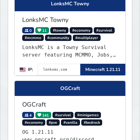
LonksMC Towny
LonksMC Towny
0
11
#towny
#economy
#survival
#mcmmo
#community
#multiplayer
LonksMC is a Towny Survival
server featuring MCMMO, Jobs,
free rank progression, and
IP:
Minecraft 1.21.11
weekly events. We focus on a
friendly community, balanced
economy, and long-term
OGCraft
survival gameplay.
OGCraft
4
141
#survival
#minigames
#economy
#pve
#vanilla
#bedrock
OG 1.21.11
www.ogcraft.org/discord