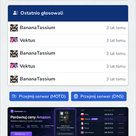
Ostatnio głosowali
BananaTassium
3 lat temu
Vektus
3 lat temu
BananaTassium
3 lat temu
Vektus
3 lat temu
BananaTassium
3 lat temu
Przejmij serwer (MOTD)
Przejmij serwer (DNS)