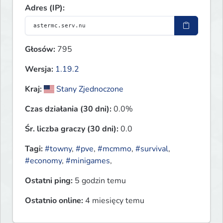
Adres (IP):
Głosów:
795
Wersja:
1.19.2
Kraj:
Stany Zjednoczone
Czas działania (30 dni):
0.0%
Śr. liczba graczy (30 dni):
0.0
Tagi:
#towny
,
#pve
,
#mcmmo
,
#survival
,
#economy
,
#minigames
,
Ostatni ping:
5 godzin temu
Ostatnio online:
4 miesięcy temu