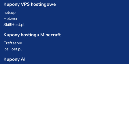
Kupony VPS hostingowe
netcup
Hetzner
SkillHost.pl
Kupony hostingu Minecraft
Craftserve
IceHost.pl
Kupony AI
z.ai
MiniMax
Kody rabatowe
Kuchnia Vikinga
Cebulka Catering
Allegro Share
cyberFolks.pl
dhosting.pl