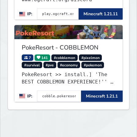
IP:
Minecraft 1.21.11
PokeResort - COBBLEMON
7
141
#cobblemon
#pixelmon
#survival
#pve
#economy
#pokemon
PokeResort >> install.] 'The
BEST COBBLEMON EXPERIENCE!'' -
TripAdvisor[❤
IP:
Minecraft 1.21.1