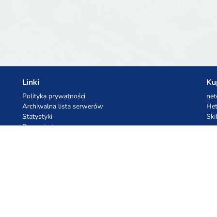
Linki
Ku
Polityka prywatności
net
Archiwalna lista serwerów
Het
Statystyki
Ski
Baza wiedzy
Pliki
Kupony AI
Ko
z.ai
Kuc
MiniMax
Ceb
All
cyb
dho