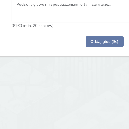
0
/160 (min. 20 znaków)
Oddaj głos (3s)