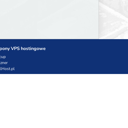
pony VPS hostingowe
cup
zner
llHost.pl
dy rabatowe
hnia Vikinga
ulka Catering
egro Share
erFolks.pl
sting.pl