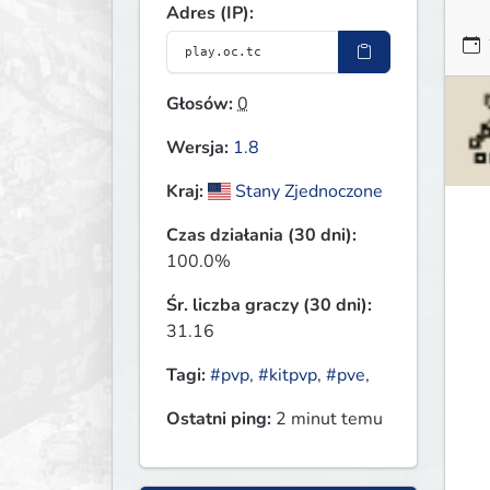
Adres (IP):
Głosów:
0
Wersja:
1.8
Kraj:
Stany Zjednoczone
Czas działania (30 dni):
100.0%
Śr. liczba graczy (30 dni):
31.16
Tagi:
#pvp
,
#kitpvp
,
#pve
,
Ostatni ping:
2 minut temu