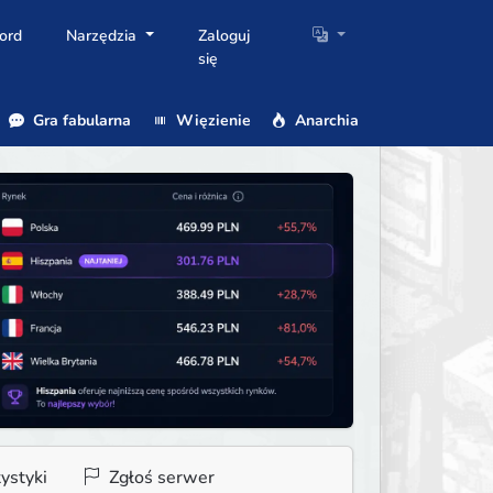
ord
Narzędzia
Zaloguj
się
Gra fabularna
Więzienie
Anarchia
ystyki
Zgłoś serwer