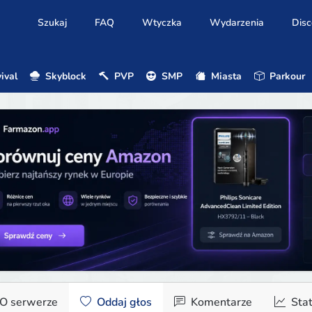
Szukaj
FAQ
Wtyczka
Wydarzenia
Disc
ival
Skyblock
PVP
SMP
Miasta
Parkour
O serwerze
Oddaj głos
Komentarze
Stat