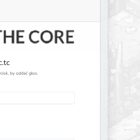
.tc
ycisk, by oddać głos.