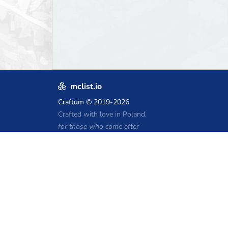
mclist.io
Craftum
© 2019-2026
Crafted with love in Poland,
for those who come after
Kupony hostingu Minecraft
Craftserve
IceHost.pl