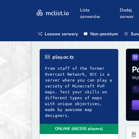
Lista
Dodaj
mclist.io
serwerów
serwer
Losowe serwery
Non-premium
Surv
play.oc.tc
From staff of the former
Overcast Network, OCC is a
server where you can play a
variety of Minecraft PvP
maps. Test your skills on
different types of maps
with unique objectives,
made by awesome map
designers.
ONLINE (66/200 players)