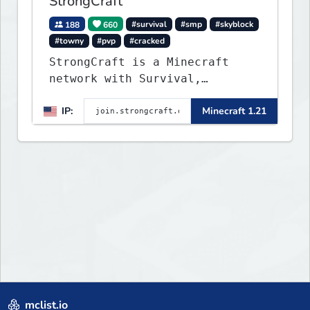
StrongCraft
188
660
#survival
#smp
#skyblock
#towny
#pvp
#cracked
StrongCraft is a Minecraft
network with Survival,
Creative, Skyblock, Prison,
IP:
Minecraft 1.21
Towny, PvP, LifeSteal, Events,
and more. Pick a server and
start playing.
mclist.io