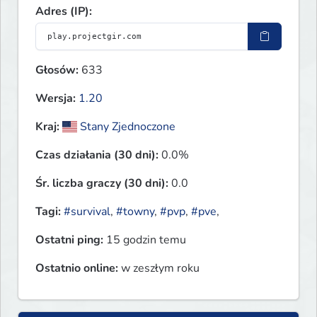
Adres (IP):
Głosów:
633
Wersja:
1.20
Kraj:
Stany Zjednoczone
Czas działania (30 dni):
0.0%
Śr. liczba graczy (30 dni):
0.0
Tagi:
#survival
,
#towny
,
#pvp
,
#pve
,
Ostatni ping:
15 godzin temu
Ostatnio online:
w zeszłym roku