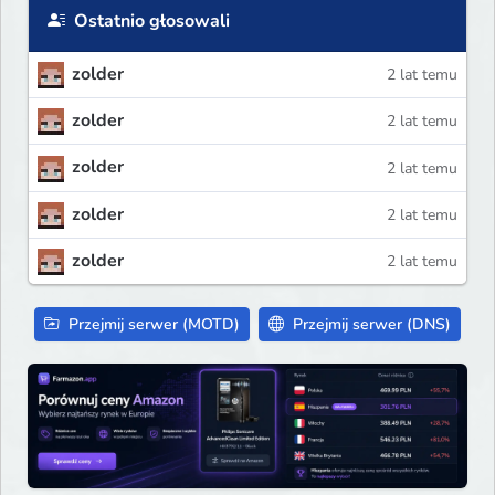
Ostatnio głosowali
zolder
2 lat temu
zolder
2 lat temu
zolder
2 lat temu
zolder
2 lat temu
zolder
2 lat temu
Przejmij serwer (MOTD)
Przejmij serwer (DNS)