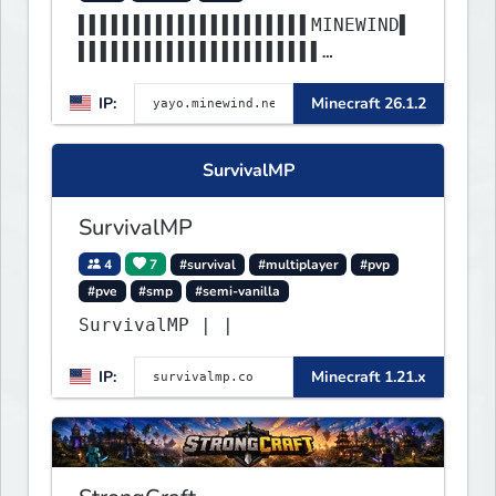
▌▌▌▌▌▌▌▌▌▌▌▌▌▌▌▌▌▌▌▌▌MINEWIND▌
▌▌▌▌▌▌▌▌▌▌▌▌▌▌▌▌▌▌▌▌▌▌
▌▌▌▌▌▌▌▌▌▌▌▌▌▌▌▌▌▌▌▌▌▌▌▌▌▌▌▌▌▌
IP:
Minecraft 26.1.2
▌▌▌▌▌▌▌▌▌▌▌▌▌▌▌▌▌▌▌▌▌▌
SurvivalMP
SurvivalMP
4
7
#survival
#multiplayer
#pvp
#pve
#smp
#semi-vanilla
SurvivalMP | |
IP:
Minecraft 1.21.x