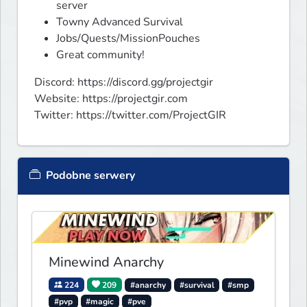
server
Towny Advanced Survival
Jobs/Quests/MissionPouches
Great community!
Discord: https://discord.gg/projectgir

Website: https://projectgir.com

Twitter: https://twitter.com/ProjectGIR
Podobne serwery
Minewind Anarchy
224
209
#anarchy
#survival
#smp
#pvp
#magic
#pve