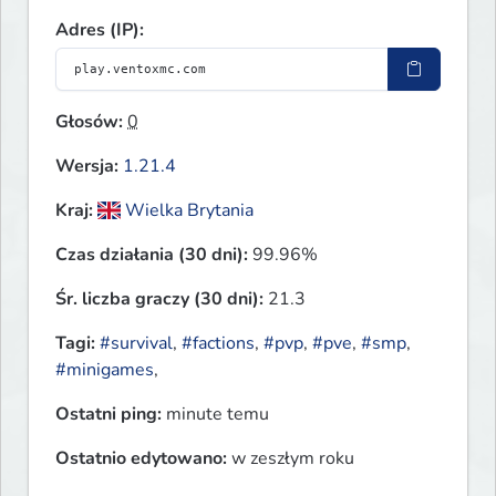
Adres (IP):
Głosów:
0
Wersja:
1.21.4
Kraj:
Wielka Brytania
Czas działania (30 dni):
99.96%
Śr. liczba graczy (30 dni):
21.3
Tagi:
#survival
,
#factions
,
#pvp
,
#pve
,
#smp
,
#minigames
,
Ostatni ping:
minute temu
Ostatnio edytowano:
w zeszłym roku