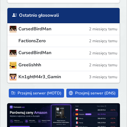
Ostatnio głosowali
CursedBirdMan
2 miesięcy temu
FactionsZero
2 miesięcy temu
CursedBirdMan
2 miesięcy temu
Greelishhh
2 miesięcy temu
Kn1ghtM4r3_Gamin
3 miesięcy temu
Przejmij serwer (MOTD)
Przejmij serwer (DNS)