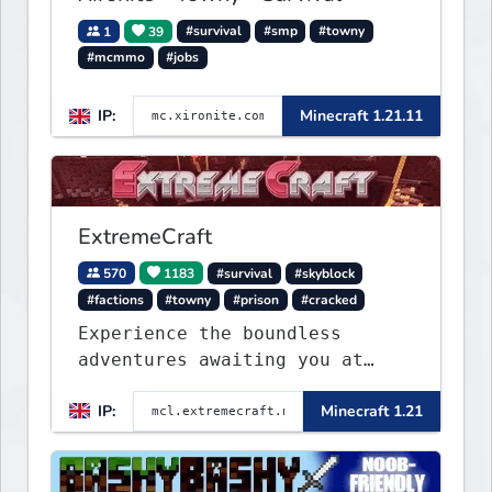
1
39
#survival
#smp
#towny
#mcmmo
#jobs
IP:
Minecraft 1.21.11
ExtremeCraft
570
1183
#survival
#skyblock
#factions
#towny
#prison
#cracked
Experience the boundless
adventures awaiting you at
ExtremeCraft.net! Embark on a
IP:
Minecraft 1.21
journey through a plethora of
exhilarating game modes,
blending both timeless
classics and innovative new