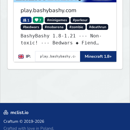
experiences seamlessly.
play.bashybashy.com
1
7
#minigames
#parkour
#bedwars
#mobarena
#zombie
#deathrun
BashyBashy 1.8-1.21 --- Non-
toxic! --- Bedwars ◆ Fiend
Fight ◆ Assault Course
IP:
Minecraft 1.8+
mclist.io
Craftum
© 2019-2026
Crafted with love in Poland,