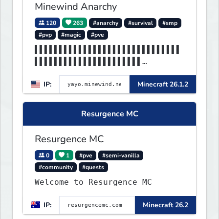
Minewind Anarchy
120
263
#anarchy
#survival
#smp
#pvp
#magic
#pve
▌▌▌▌▌▌▌▌▌▌▌▌▌▌▌▌▌▌▌▌▌▌▌▌▌▌▌▌▌▌
▌▌▌▌▌▌▌▌▌▌▌▌▌▌▌▌▌▌▌▌▌▌
▌▌▌▌▌MINEWIND▌▌▌▌▌▌▌▌▌▌▌▌▌▌▌▌▌
IP:
Minecraft 26.1.2
▌▌▌▌▌▌▌▌▌▌▌▌▌▌▌▌▌▌▌▌▌▌
Resurgence MC
Resurgence MC
0
1
#pve
#semi-vanilla
#community
#quests
Welcome to Resurgence MC
IP:
Minecraft 26.2