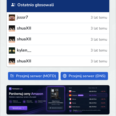
Ostatnio głosowali
jsssr7
3 lat temu
shuaXII
3 lat temu
shuaXII
3 lat temu
kylen__
3 lat temu
shuaXII
3 lat temu
Przejmij serwer (MOTD)
Przejmij serwer (DNS)