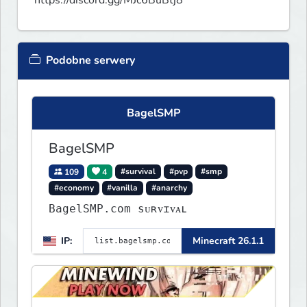
https://discord.gg/MJc6BuBtj8
Podobne serwery
BagelSMP
BagelSMP
109
4
#survival
#pvp
#smp
#economy
#vanilla
#anarchy
BagelSMP.com ѕᴜʀᴠɪᴠᴀʟ
IP:
Minecraft 26.1.1