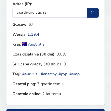
Adres (IP):
Głosów:
67
Wersja:
1.19.4
Kraj:
Australia
Czas działania (30 dni):
0.0%
Śr. liczba graczy (30 dni):
0.0
Tagi:
#survival
,
#anarchy
,
#pvp
,
#smp
,
Ostatni ping:
7 godzin temu
Ostatnio online:
2 lat temu