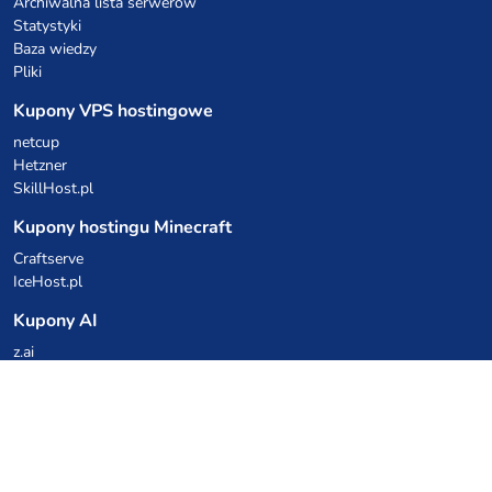
Archiwalna lista serwerów
Statystyki
Baza wiedzy
Pliki
Kupony VPS hostingowe
netcup
Hetzner
SkillHost.pl
Kupony hostingu Minecraft
Craftserve
IceHost.pl
Kupony AI
z.ai
MiniMax
Kody rabatowe
Kuchnia Vikinga
Cebulka Catering
Allegro Share