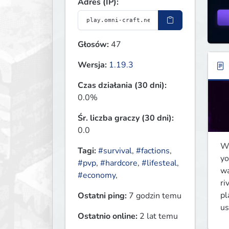
Adres (IP):
Głosów:
47
Wersja:
1.19.3
Czas działania (30 dni):
0.0%
Śr. liczba graczy (30 dni):
0.0
We
Tagi:
#survival
,
#factions
,
yo
#pvp
,
#hardcore
,
#lifesteal
,
wa
#economy
,
ri
pl
Ostatni ping:
7 godzin temu
us
Ostatnio online:
2 lat temu