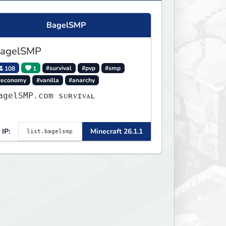
BagelSMP
agelSMP
108
1
#survival
#pvp
#smp
#economy
#vanilla
#anarchy
agelSMP.com ѕᴜʀᴠɪᴠᴀʟ
IP:
Minecraft 26.1.1