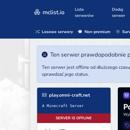
Lista
Dodaj
mclist.io
serwerów
serwer
Losowe serwery
Non-premium
Surv
Ten serwer prawdopodobnie poz
Ten serwer jest offline od dłuższego czas
sprawdzać jego status.
play.omni-craft.net
A Minecraft Server
SERVER IS OFFLINE