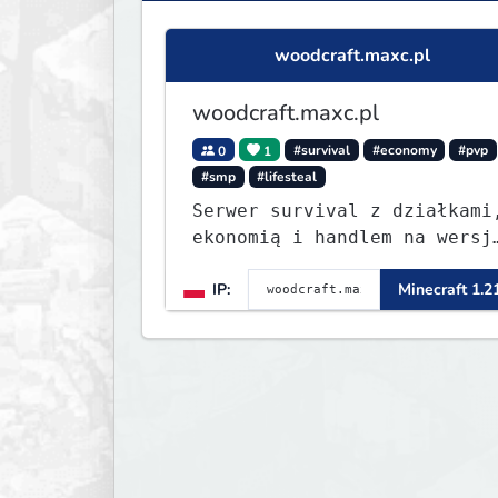
woodcraft.maxc.pl
woodcraft.maxc.pl
0
1
#survival
#economy
#pvp
#smp
#lifesteal
Serwer survival z działkami
ekonomią i handlem na wersj
1.8 - 26.1.1. Rekru ON
IP:
Minecraft 1.2