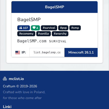
BagelSMP
BagelSMP
107
4
#survival
#pvp
#smp
#economy
#vanilla
#anarchy
BagelSMP.com ѕᴜʀᴠɪᴠᴀʟ
IP:
Minecraft 26.1.1
mclist.io
Craftum
© 2019-2026
Crafted with love in Poland,
for those who come after
Linki