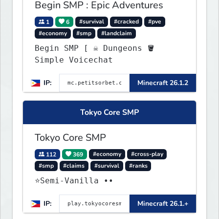
Begin SMP : Epic Adventures
1
6
#survival
#cracked
#pve
#economy
#smp
#landclaim
Begin SMP [ ☠ Dungeons 🪣
Simple Voicechat
IP:
Minecraft 26.1.2
Tokyo Core SMP
Tokyo Core SMP
112
369
#economy
#cross-play
#smp
#claims
#survival
#ranks
⭐Semi-Vanilla ••
IP:
Minecraft 26.1.+