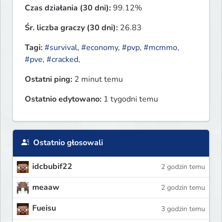
Czas działania (30 dni):
99.12%
Śr. liczba graczy (30 dni):
26.83
Tagi:
#survival
,
#economy
,
#pvp
,
#mcmmo
,
#pve
,
#cracked
,
Ostatni ping:
2 minut temu
Ostatnio edytowano:
1 tygodni temu
Ostatnio głosowali
idcbubif22
2 godzin temu
meaaw
2 godzin temu
Fueisu
3 godzin temu