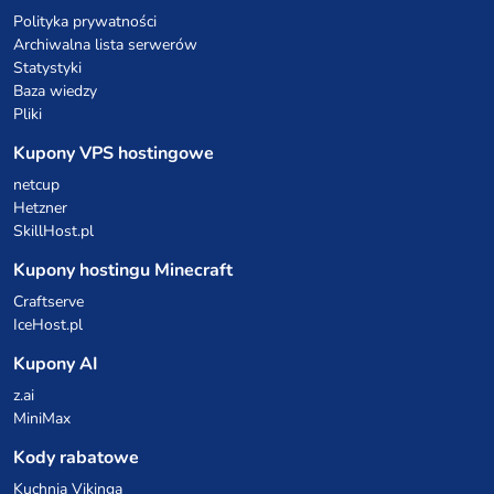
Polityka prywatności
Archiwalna lista serwerów
Statystyki
Baza wiedzy
Pliki
Kupony VPS hostingowe
netcup
Hetzner
SkillHost.pl
Kupony hostingu Minecraft
Craftserve
IceHost.pl
Kupony AI
z.ai
MiniMax
Kody rabatowe
Kuchnia Vikinga