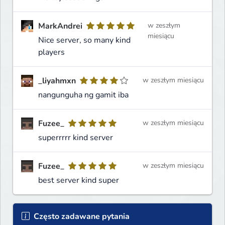
MarkAndrei
w zeszłym
miesiącu
Nice server, so many kind
players
_liyahmxn
w zeszłym miesiącu
nangunguha ng gamit iba
Fuzee_
w zeszłym miesiącu
superrrrr kind server
Fuzee_
w zeszłym miesiącu
best server kind super
Często zadawane pytania