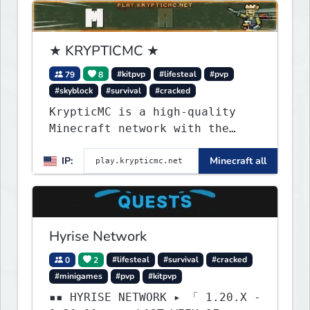
endless adventures!
★ KRYPTICMC ★
79
8
#kitpvp
#lifesteal
#pvp
#skyblock
#survival
#cracked
KrypticMC is a high-quality
Minecraft network with the
BEST gamemodes you'll ever
IP:
Minecraft all
play. Minigames, KitPvP,
Lifesteal, Prison, Practice,
Bedwars, Skywars, & much much
more!
Hyrise Network
0
2
#lifesteal
#survival
#cracked
#minigames
#pvp
#kitpvp
▪▪ HYRISE NETWORK ▸ 「 1.20.X -