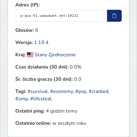
Adres (IP):
Głosów:
6
Wersja:
1.19.4
Kraj:
Stany Zjednoczone
Czas działania (30 dni):
0.0%
Śr. liczba graczy (30 dni):
0.0
Tagi:
#survival
,
#economy
,
#pvp
,
#cracked
,
#smp
,
#lifesteal
,
Ostatni ping:
4 godzin temu
Ostatnio online:
w zeszłym roku