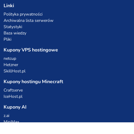
Linki
Polityka prywatności
Archiwalna lista serwerów
Statystyki
Baza wiedzy
Pliki
Kupony VPS hostingowe
netcup
Hetzner
SkillHost.pl
Kupony hostingu Minecraft
Craftserve
IceHost.pl
Kupony AI
z.ai
MiniMax
Kody rabatowe