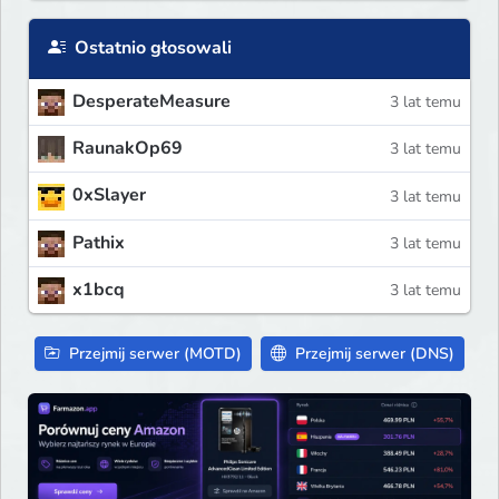
Ostatnio głosowali
DesperateMeasure
3 lat temu
RaunakOp69
3 lat temu
0xSlayer
3 lat temu
Pathix
3 lat temu
x1bcq
3 lat temu
Przejmij serwer (MOTD)
Przejmij serwer (DNS)