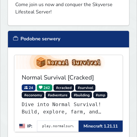
Come join us now and conquer the Skyverse 
Lifesteal Server! 
Podobne serwery
Normal Survival [Cracked]
24
242
#cracked
#survival
#economy
#adventure
#building
#smp
Dive into Normal Survival!
Build, explore, farm, and
create with a friendly
IP:
Minecraft 1.21.11
community. Enjoy weekly
updates, new features, and