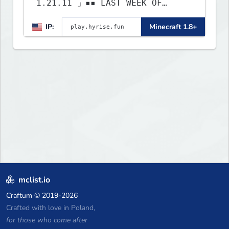
1.21.11 」▪▪ LAST WEEK OF
LIFESTEAL! ┃ discord.gg/hyrise
IP:
Minecraft 1.8+
mclist.io
Craftum
© 2019-2026
Crafted with love in Poland,
for those who come after