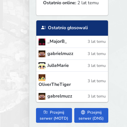
Ostatnio online:
2 lat temu
Ostatnio głosowali
_MajorB_
3 lat temu
gabrielmuzz
3 lat temu
JulleMarie
3 lat temu
3 lat temu
OliverTheTiger
gabrelmuzz
3 lat temu
Przejmij
Przejmij
serwer (MOTD)
serwer (DNS)