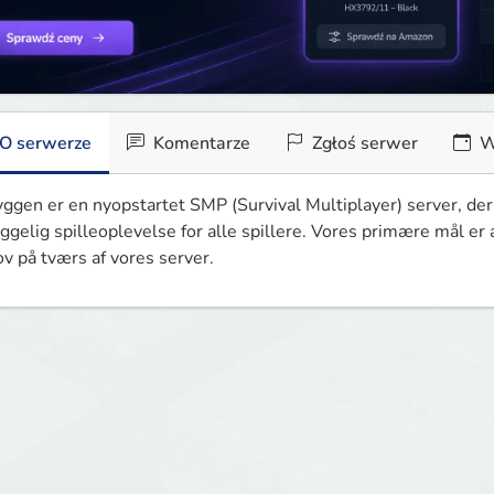
O serwerze
Komentarze
Zgłoś serwer
W
ggen er en nyopstartet SMP (Survival Multiplayer) server, der e
ggelig spilleoplevelse for alle spillere. Vores primære mål er
ov på tværs af vores server.