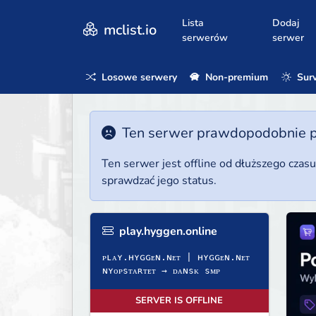
Lista
Dodaj
mclist.io
serwerów
serwer
Losowe serwery
Non-premium
Surv
Ten serwer prawdopodobnie poz
Ten serwer jest offline od dłuższego czas
sprawdzać jego status.
play.hyggen.online
ᴘʟᴀʏ.ʜʏɢɢᴇɴ.ɴᴇᴛ | ʜʏɢɢᴇɴ.ɴᴇᴛ
ɴʏᴏᴘѕᴛᴀʀᴛᴇᴛ → ᴅᴀɴѕᴋ ѕᴍᴘ
SERVER IS OFFLINE