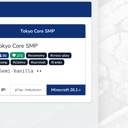
Tokyo Core SMP
okyo Core SMP
90
273
#economy
#cross-play
#smp
#claims
#survival
#ranks
Semi-Vanilla ••
IP:
Minecraft 26.1.+