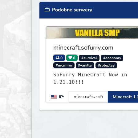
Podobne serwery
minecraft.sofurry.com
0
6
#survival
#economy
#mcmmo
#vanilla
#roleplay
SoFurry MineCraft Now in
1.21.10!!!
IP:
Minecraft 1.