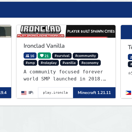
Ironclad Vanilla
T
16
21
#survival
#community
#smp
#roleplay
#vanilla
#economy
A community focused forever
⭐
world SMP launched in 2018.
Large community-built
19.4
IP:
Minecraft 1.21.11
functioning spawn cities
with no spawned in items or
cheats.