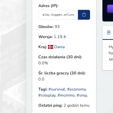
Adres (IP):
Głosów:
93
Wersja:
1.19.4
Hy
Kraj:
Dania
hy
Czas działania (30 dni):
sj
0.0%
Śr. liczba graczy (30 dni):
0.0
Tagi:
#survival
,
#economy
,
#roleplay
,
#mcmmo
,
#smp
,
Ostatni ping:
2 godzin temu