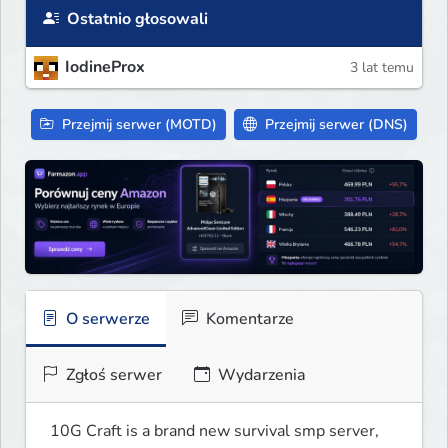
Ostatnio głosowali
IodineProx
3 lat temu
Przejmij serwer (MOTD)
Przejmij serwer (DNS)
O serwerze
Komentarze
Zgłoś serwer
Wydarzenia
10G Craft is a brand new survival smp server, 