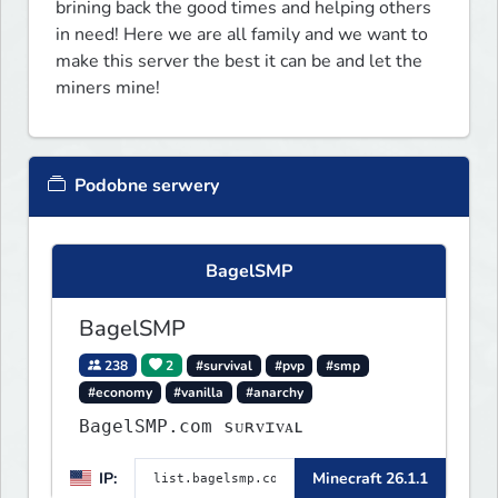
brining back the good times and helping others 
in need! Here we are all family and we want to 
make this server the best it can be and let the 
miners mine!
Podobne serwery
BagelSMP
BagelSMP
238
2
#survival
#pvp
#smp
#economy
#vanilla
#anarchy
BagelSMP.com ѕᴜʀᴠɪᴠᴀʟ
IP:
Minecraft 26.1.1