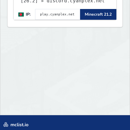
[26.2] » discord.cyanplex.net
IP:
Minecraft 21.2
mclist.io