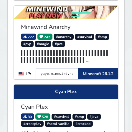
Minewind Anarchy
222
242
#anarchy
#survival
#smp
#pvp
#magic
#pve
▌▌▌▌▌▌▌▌▌▌▌▌▌▌▌▌▌▌▌▌▌▌▌▌▌▌▌▌▌▌
▌▌▌▌▌▌▌▌▌▌▌▌▌▌▌▌▌▌▌▌▌▌
▌▌▌▌▌▌▌▌▌▌▌▌▌▌▌▌▌▌▌▌▌▌▌▌▌▌▌▌▌▌
IP:
Minecraft 26.1.2
▌▌▌MINEWIND▌▌▌▌▌▌▌▌▌▌▌
Cyan Plex
Cyan Plex
80
528
#survival
#smp
#java
#crossplay
#semi-vanilla
#cracked