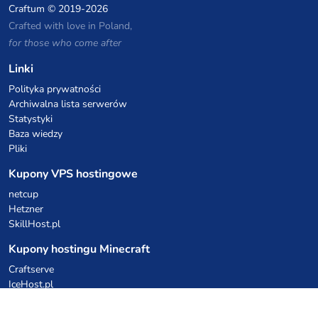
Craftum
© 2019-2026
Crafted with love in Poland,
for those who come after
Linki
Polityka prywatności
Archiwalna lista serwerów
Statystyki
Baza wiedzy
Pliki
Kupony VPS hostingowe
netcup
Hetzner
SkillHost.pl
Kupony hostingu Minecraft
Craftserve
IceHost.pl
Kupony AI