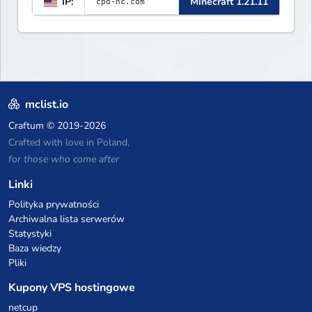
IP:
Minecraft 1.21.11
mclist.io
Craftum
© 2019-2026
Crafted with love in Poland,
for those who come after
Linki
Polityka prywatności
Archiwalna lista serwerów
Statystyki
Baza wiedzy
Pliki
Kupony VPS hostingowe
netcup