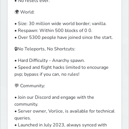
• No resets ever.
🌍 World:
• Size: 30 million wide world border; vanilla.

• Respawn: Within 500 blocks of 0 0.

• Over 5300 people have joined since the start.
🔒No Teleports, No Shortcuts:
• Hard Difficulty - Anarchy spawn.

• Speed and flight hacks limited to encourage 
pvp; bypass if you can, no rules!
💬 Community:
• Join our Discord and engage with the 
community.

• Server owner, Vorlice, is available for technical 
queries.

️• Launched in July 2023, always synced with 