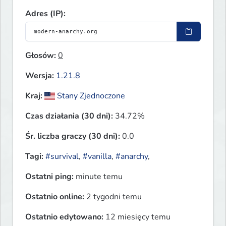
Adres (IP):
Głosów:
0
Wersja:
1.21.8
Kraj:
Stany Zjednoczone
Czas działania (30 dni):
34.72%
Śr. liczba graczy (30 dni):
0.0
Tagi:
#survival
,
#vanilla
,
#anarchy
,
Ostatni ping:
minute temu
Ostatnio online:
2 tygodni temu
Ostatnio edytowano:
12 miesięcy temu