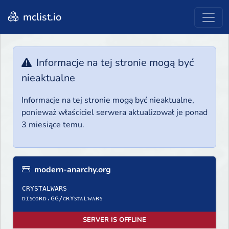
mclist.io
Informacje na tej stronie mogą być
nieaktualne
Informacje na tej stronie mogą być nieaktualne,
ponieważ właściciel serwera aktualizował je ponad
3 miesiące temu.
modern-anarchy.org
CRYSTALWARS
ᴅɪꜱᴄᴏʀᴅ.ɢɢ/ᴄʀʏꜱᴛᴀʟᴡᴀʀꜱ
SERVER IS OFFLINE