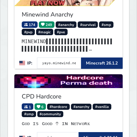
Minewind Anarchy
174
249
#anarchy
#survival
#smp
#pvp
#magic
#pve
MINEWIND▌▌▌▌▌▌▌▌▌▌▌▌▌▌▌▌▌▌▌▌▌▌
▌▌▌▌▌▌▌▌▌▌▌▌▌▌▌▌▌▌▌▌▌▌
▌▌▌▌▌▌▌▌▌▌▌▌▌▌▌▌▌▌▌▌▌▌▌▌▌▌▌▌▌▌
IP:
Minecraft 26.1.2
▌▌▌▌▌▌▌▌▌▌▌▌▌▌▌▌▌▌▌▌▌▌
CPD Hardcore
1
6
#hardcore
#anarchy
#vanilla
#smp
#community
ɢᴏᴅ ɪs ɢᴏᴏᴅ 🡡 ɪɴ ɴᴇᴛᴡᴏʀᴋ