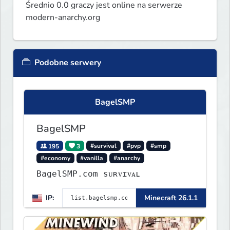
Średnio 0.0 graczy jest online na serwerze
modern-anarchy.org
Podobne serwery
BagelSMP
BagelSMP
195
3
#survival
#pvp
#smp
#economy
#vanilla
#anarchy
BagelSMP.com ѕᴜʀᴠɪᴠᴀʟ
IP:
Minecraft 26.1.1