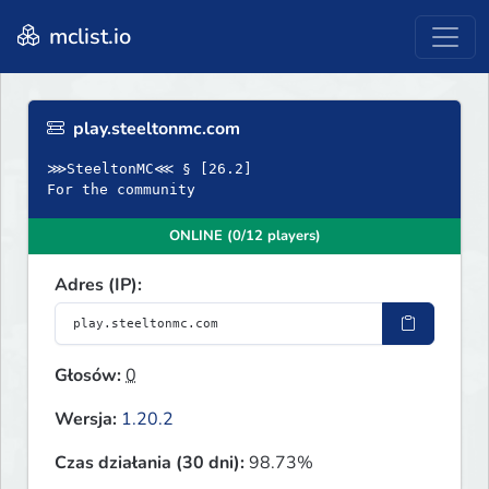
mclist.io
play.steeltonmc.com
⋙SteeltonMC⋘ § [26.2]
For the community
ONLINE (0/12 players)
Adres (IP):
Głosów:
0
Wersja:
1.20.2
Czas działania (30 dni):
98.73%