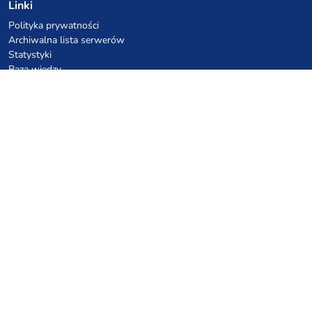
Linki
Polityka prywatności
Archiwalna lista serwerów
Statystyki
Baza wiedzy
Pliki
Kupony VPS hostingowe
netcup
Hetzner
SkillHost.pl
Kupony hostingu Minecraft
Craftserve
IceHost.pl
Kupony AI
z.ai
MiniMax
Kody rabatowe