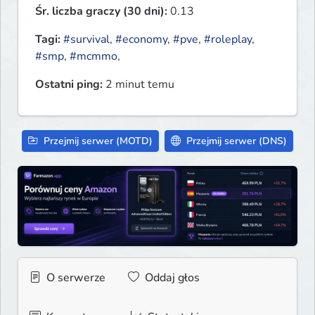
Śr. liczba graczy (30 dni):
0.13
Tagi:
#survival
,
#economy
,
#pve
,
#roleplay
,
#smp
,
#mcmmo
,
Ostatni ping:
2 minut temu
Przejmij serwer (MOTD)
Przejmij serwer (DNS)
O serwerze
Oddaj głos