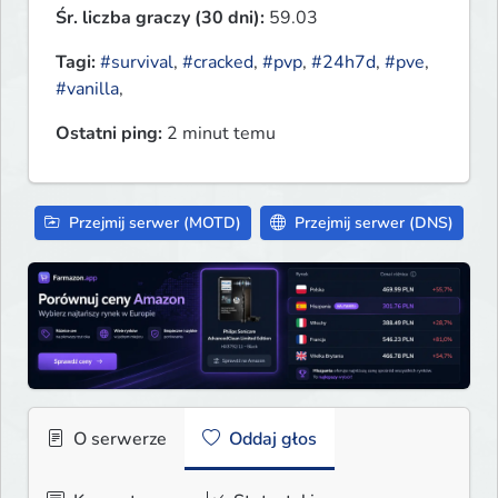
Śr. liczba graczy (30 dni):
59.03
Tagi:
#survival
,
#cracked
,
#pvp
,
#24h7d
,
#pve
,
#vanilla
,
Ostatni ping:
2 minut temu
Przejmij serwer (MOTD)
Przejmij serwer (DNS)
O serwerze
Oddaj głos