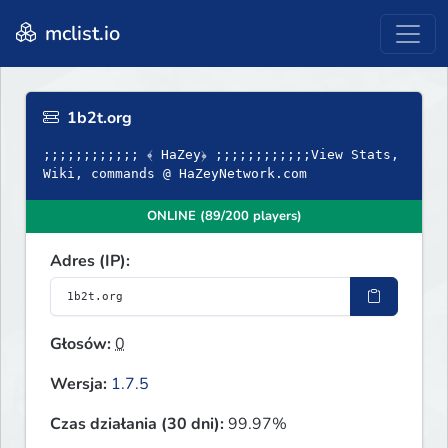
mclist.io
1b2t.org
;;;;;;;;;;;; ﴾ HaZey﴿ ;;;;;;;;;;;;View Stats,
Wiki, commands @ HaZeyNetwork.com
ONLINE (89/200 players)
Adres (IP):
Głosów:
0
Wersja:
1.7.5
Czas działania (30 dni):
99.97%