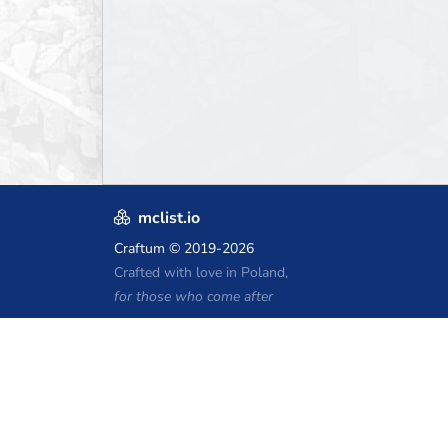
mclist.io
Craftum
© 2019-2026
Crafted with love in Poland,
for those who come after
Kupony hostingu Minecraft
Craftserve
IceHost.pl