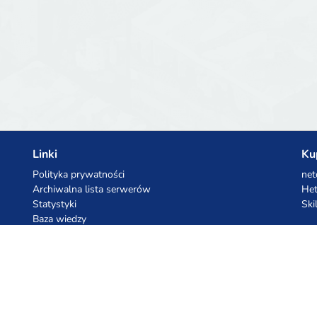
Linki
Ku
Polityka prywatności
net
Archiwalna lista serwerów
Het
Statystyki
Ski
Baza wiedzy
Pliki
Kupony AI
Ko
z.ai
Kuc
MiniMax
Ceb
All