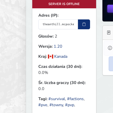
SERVER IS OFFLINE
Adres (IP):
Głosów:
2
Wersja:
1.20
Kraj:
Kanada
Czas działania (30 dni):
0.0%
Śr. liczba graczy (30 dni):
0.0
Tagi:
#survival
,
#factions
,
#pve
,
#towny
,
#pvp
,