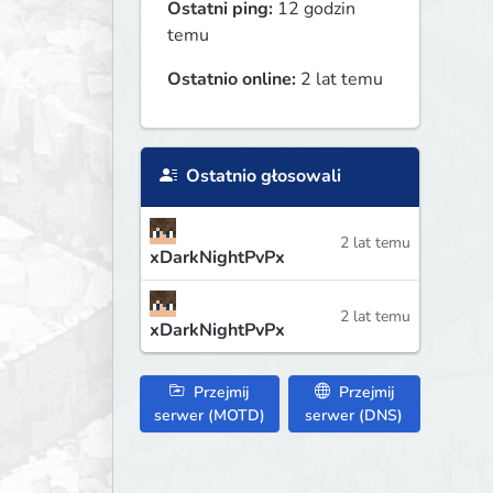
Ostatni ping:
12 godzin
temu
Ostatnio online:
2 lat temu
Ostatnio głosowali
2 lat temu
xDarkNightPvPx
2 lat temu
xDarkNightPvPx
Przejmij
Przejmij
serwer (MOTD)
serwer (DNS)