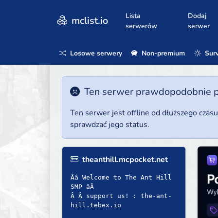
Lista
Dodaj
mclist.io
serwerów
serwer
Losowe serwery
Non-premium
Surv
Ten serwer prawdopodobnie poz
Ten serwer jest offline od dłuższego czas
sprawdzać jego status.
theanthill.mcpocket.net
Ââ Welcome to The Ant Hill
SMP âÂ
Â Â support us! : the-ant-
hill.tebex.io