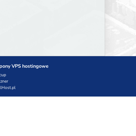
pony VPS hostingowe
cup
zner
llHost.pl
dy rabatowe
hnia Vikinga
ulka Catering
egro Share