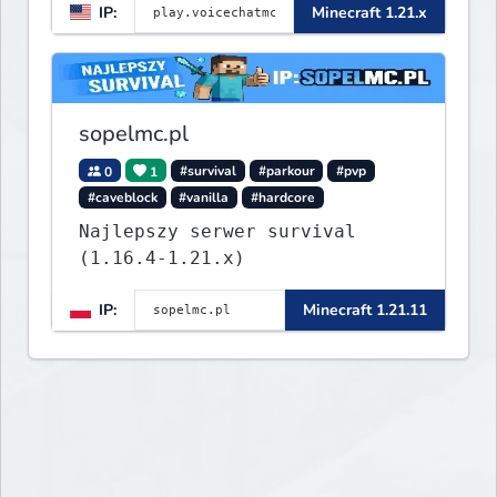
IP:
Minecraft 1.21.x
sopelmc.pl
0
1
#survival
#parkour
#pvp
#caveblock
#vanilla
#hardcore
Najlepszy serwer survival
(1.16.4-1.21.x)
IP:
Minecraft 1.21.11