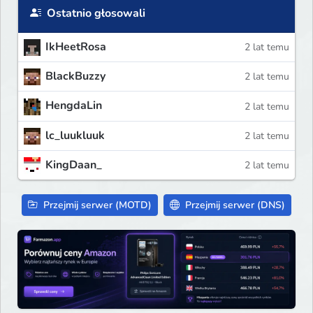
Ostatnio głosowali
IkHeetRosa
2 lat temu
BlackBuzzy
2 lat temu
HengdaLin
2 lat temu
lc_luukluuk
2 lat temu
KingDaan_
2 lat temu
Przejmij serwer (MOTD)
Przejmij serwer (DNS)