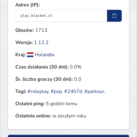
Adres (IP):
Głosów:
1713
Wersja:
1.12.2
Kraj:
Holandia
Czas działania (30 dni):
0.0%
Śr. liczba graczy (30 dni):
0.0
Tagi:
#roleplay
,
#pvp
,
#24h7d
,
#parkour
,
Ostatni ping:
5 godzin temu
Ostatnio online:
w zeszłym roku