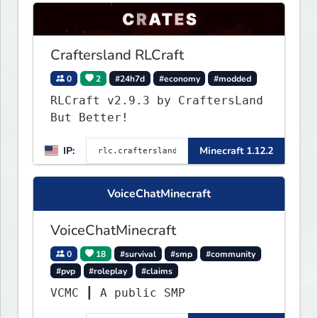
Craftersland RLCraft
0
2
#24h7d
#economy
#modded
RLCraft v2.9.3 by CraftersLand
But Better!
IP:
Minecraft 1.12.2
VoiceChatMinecraft
VoiceChatMinecraft
0
18
#survival
#smp
#community
#pvp
#roleplay
#claims
VCMC ┃ A public SMP