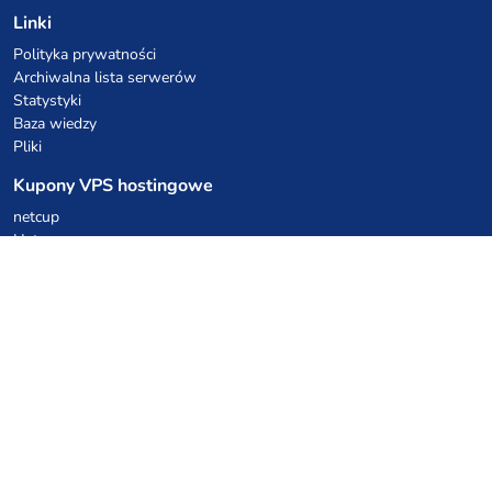
Linki
Polityka prywatności
Archiwalna lista serwerów
Statystyki
Baza wiedzy
Pliki
Kupony VPS hostingowe
netcup
Hetzner
SkillHost.pl
Kupony hostingu Minecraft
Craftserve
IceHost.pl
Kupony AI
z.ai
MiniMax
Kody rabatowe