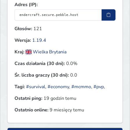
Adres (IP):
Głosów:
121
Wersja:
1.19.4
Kraj:
Wielka Brytania
Czas działania (30 dni):
0.0%
Śr. liczba graczy (30 dni):
0.0
Tagi:
#survival
,
#economy
,
#mcmmo
,
#pvp
,
Ostatni ping:
19 godzin temu
Ostatnio online:
9 miesięcy temu