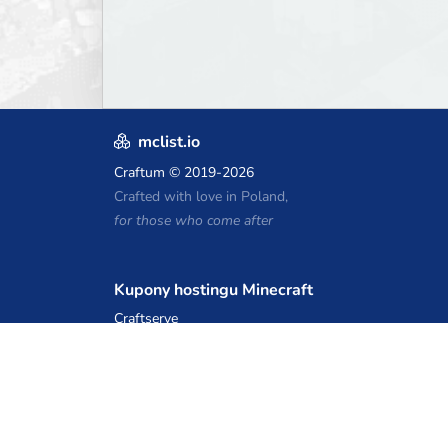
mclist.io
Craftum
© 2019-2026
Crafted with love in Poland,
for those who come after
Kupony hostingu Minecraft
Craftserve
IceHost.pl