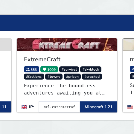
m
ExtremeCraft
553
1009
#survival
#skyblock
#factions
#towny
#prison
#cracked
S
Experience the boundless
1
adventures awaiting you at
ExtremeCraft.net! Embark on
1.11
IP:
Minecraft 1.21
a journey through a plethora
of exhilarating game modes,
blending both timeless
classics and innovative new