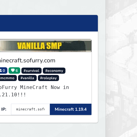
inecraft.sofurry.com
0
6
#survival
#economy
#mcmmo
#vanilla
#roleplay
oFurry MineCraft Now in
.21.10!!!
IP:
Minecraft 1.19.4