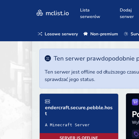
Lista
Dodaj
mclist.io
serwerów
serwer
Losowe serwery
Non-premium
Surv
Ten serwer prawdopodobnie poz
Ten serwer jest offline od dłuższego czas
sprawdzać jego status.
endercraft.secure.pebble.hos
t
A Minecraft Server
SERVER IS OFFLINE