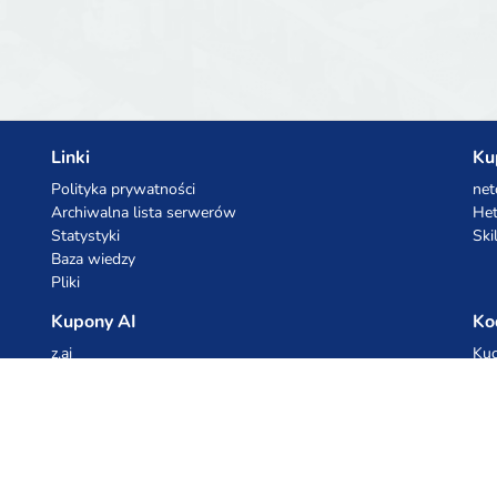
experiences seamlessly.
Linki
Ku
Polityka prywatności
net
Archiwalna lista serwerów
Het
Statystyki
Ski
Baza wiedzy
Pliki
Kupony AI
Ko
z.ai
Kuc
MiniMax
Ceb
All
cyb
dho