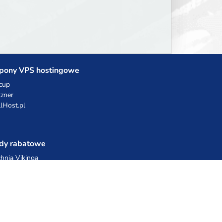
pony VPS hostingowe
cup
zner
llHost.pl
dy rabatowe
hnia Vikinga
ulka Catering
egro Share
erFolks.pl
sting.pl