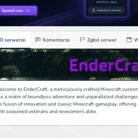
O serwerze
Komentarze
Zgłoś serwer
W
lcome to EnderCraft, a meticulously crafted Minecraft custom s
to a realm of boundless adventure and unparalleled challenges
e fusion of innovation and classic Minecraft gameplay, offering
th seasoned veterans and newcomers alike.