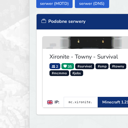
serwer (MOTD)
serwer (DNS)
Podobne serwery
Xironite - Towny - Survival
2
35
#survival
#smp
#towny
#mcmmo
#jobs
IP:
Minecraft 1.2