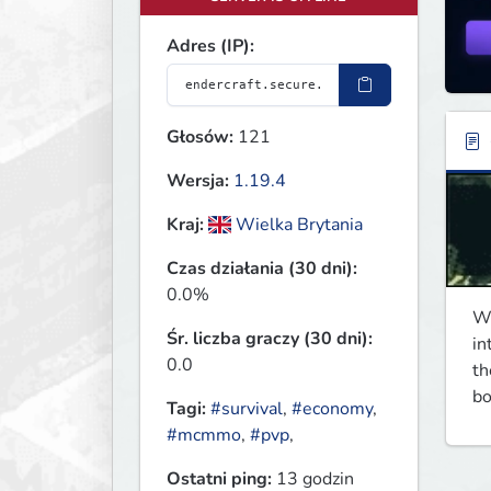
Adres (IP):
Głosów:
121
Wersja:
1.19.4
Kraj:
Wielka Brytania
Czas działania (30 dni):
0.0%
We
Śr. liczba graczy (30 dni):
in
0.0
th
bo
Tagi:
#survival
,
#economy
,
#mcmmo
,
#pvp
,
Ostatni ping:
13 godzin