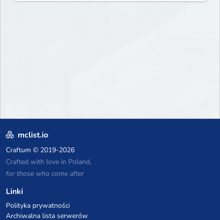
Express your creative side by
building cities that the world
will envy.
mclist.io
Craftum
© 2019-2026
Crafted with love in Poland,
for those who come after
Linki
Polityka prywatności
Archiwalna lista serwerów