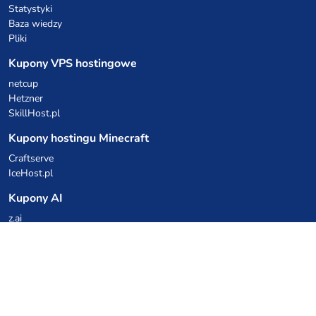
Statystyki
Baza wiedzy
Pliki
Kupony VPS hostingowe
netcup
Hetzner
SkillHost.pl
Kupony hostingu Minecraft
Craftserve
IceHost.pl
Kupony AI
z.ai
MiniMax
Kody rabatowe
Kuchnia Vikinga
Cebulka Catering
Allegro Share