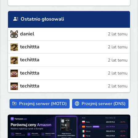
Ostatnio głosowali
daniel
2 lat temu
techittta
2 lat temu
techittta
2 lat temu
techittta
2 lat temu
techittta
2 lat temu
Przejmij serwer (MOTD)
Przejmij serwer (DNS)