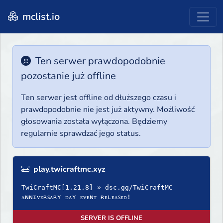
mclist.io
Ten serwer prawdopodobnie
pozostanie już offline
Ten serwer jest offline od dłuższego czasu i
prawdopodobnie nie jest już aktywny. Możliwość
głosowania została wyłączona. Będziemy
regularnie sprawdzać jego status.
play.twicraftmc.xyz
TwiCraftMC[1.21.8] » dsc.gg/TwiCraftMC
ᴀɴɴɪᴠᴇʀꜱᴀʀʏ ᴅᴀʏ ᴇᴠᴇɴᴛ ʀᴇʟᴇᴀꜱᴇᴅ!
SERVER IS OFFLINE