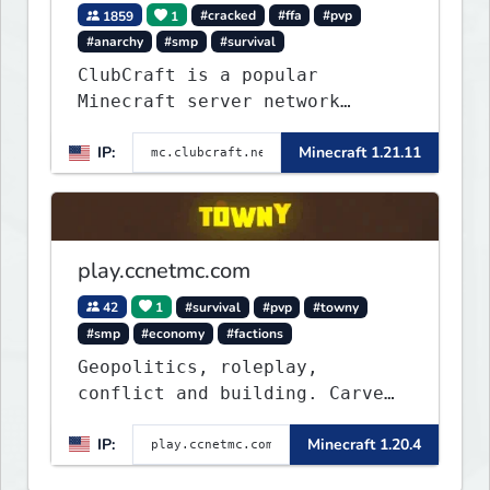
1859
1
#cracked
#ffa
#pvp
#anarchy
#smp
#survival
ClubCraft is a popular
Minecraft server network
offering a variety of game
IP:
Minecraft 1.21.11
modes, including Survival,
Lifesteal, FFA BoxPVP,
SkyBlock, KitPVP and many
more.
play.ccnetmc.com
42
1
#survival
#pvp
#towny
#smp
#economy
#factions
Geopolitics, roleplay,
conflict and building. Carve
out your own story on a 1:1000
IP:
Minecraft 1.20.4
map of Earth using tanks,
warships, guns and more.