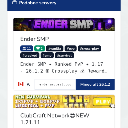
Podobne serwery
Ender SMP
11
2
#vanilla
#pvp
#cross-play
#cracked
#smp
#survival
Ender SMP ✦ Ranked PvP ✦ 1.17
- 26.1.2 🌐 Crossplay 💰 Rewards
🛠 Custom Gear
IP:
Minecraft 26.1.2
ClubCraft Network😎NEW
1.21.11