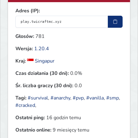
Adres (IP):
Głosów:
781
Wersja:
1.20.4
Kraj:
Singapur
Czas działania (30 dni):
0.0%
Śr. liczba graczy (30 dni):
0.0
Tagi:
#survival
,
#anarchy
,
#pvp
,
#vanilla
,
#smp
,
#cracked
,
Ostatni ping:
16 godzin temu
Ostatnio online:
9 miesięcy temu