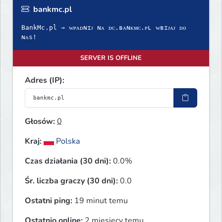
bankmc.pl
BankMc.pl → ᴡᴘᴀᴅɴɪᴊ ɴᴀ ᴅᴄ.ʙᴀɴᴋᴍᴄ.ᴘʟ ᴡʙɪᴊᴀᴊ ᴅᴏ
ɴᴀs!
SERVER IS OFFLINE
Adres (IP):
Głosów:
0
Kraj:
Polska
Czas działania (30 dni):
0.0%
Śr. liczba graczy (30 dni):
0.0
Ostatni ping:
19 minut temu
Ostatnio online:
2 miesięcy temu