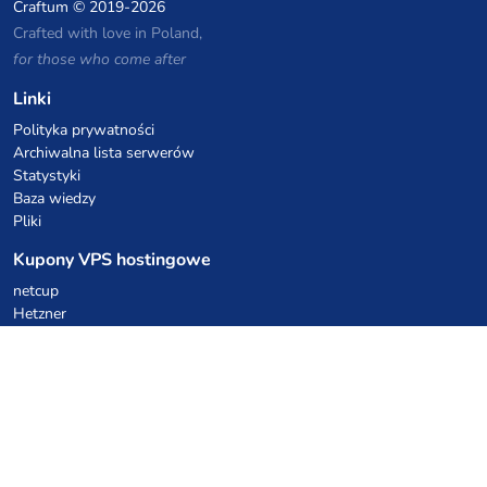
Craftum
© 2019-2026
Crafted with love in Poland,
for those who come after
Linki
Polityka prywatności
Archiwalna lista serwerów
Statystyki
Baza wiedzy
Pliki
Kupony VPS hostingowe
netcup
Hetzner
SkillHost.pl
Kupony hostingu Minecraft
Craftserve
IceHost.pl
Kupony AI