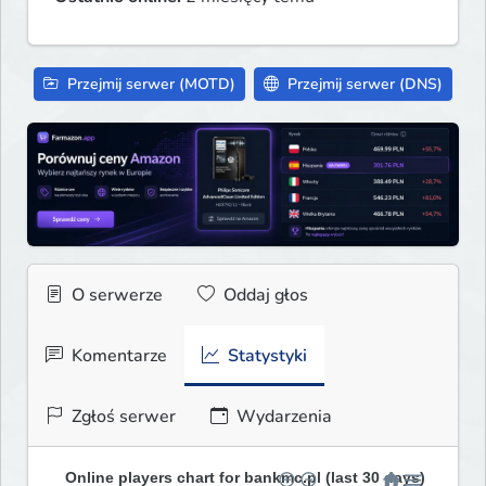
Przejmij serwer (MOTD)
Przejmij serwer (DNS)
O serwerze
Oddaj głos
Komentarze
Statystyki
Zgłoś serwer
Wydarzenia
Online players chart for bankmc.pl (last 30 days)