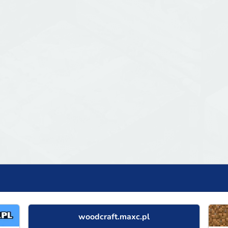
woodcraft.maxc.pl