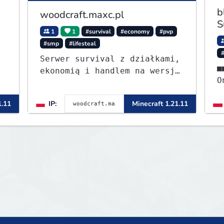
b
woodcraft.maxc.pl
S
1
1
#survival
#economy
#pvp
#smp
#lifesteal
Serwer survival z działkami,
■■⭐ - S
ekonomią i handlem na wersję
OneB
1.8 - 26.1.1. Rekru ON
ᴡ
1.11
IP:
Minecraft 1.21.11