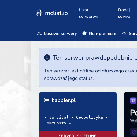
Lista
Dodaj
mclist.io
serwerów
serwer
Losowe serwery
Non-premium
Surv
Ten serwer prawdopodobnie poz
Ten serwer jest offline od dłuższego czas
sprawdzać jego status.
babbler.pl
- Survival - Geopolityka -
Community -
SERVER IS OFFLINE