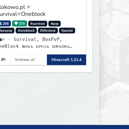
lokowo.pl ⭐
urvival⭐Oneblock
296
379
#survival
#pvp
#boxpvp
#oneblock
#lifesteal
#polski
urvival, BoxPvP,
lock ɴᴏᴡᴀ ᴇᴅʏᴄᴊᴀ ꜱᴇʀᴡᴇʀᴀ
ʏꜱᴛᴀʀᴛᴏᴡᴀʟᴀ!
IP:
Minecraft 1.21.4