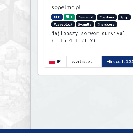
sopelmc.pl
0
1
#survival
#parkour
#pvp
#caveblock
#vanilla
#hardcore
Najlepszy serwer survival
(1.16.4-1.21.x)
IP:
Minecraft 1.2