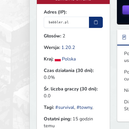
Adres (IP):
Głosów:
2
Wersja:
1.20.2
Po
Kraj:
Polska
us
Czas działania (30 dni):
Po
0.0%
cu
Śr. liczba graczy (30 dni):
Ni
0.0
Di
Tagi:
#survival
,
#towny
,
St
Ostatni ping:
15 godzin
temu