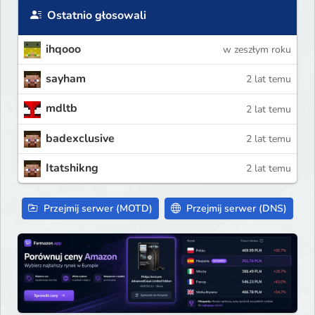
Ostatnio głosowali
ihqooo
w zeszłym roku
sayham
2 lat temu
mdltb
2 lat temu
badexclusive
2 lat temu
Itatshikng
2 lat temu
Przejmij serwer (MOTD)
Przejmij serwer (DNS)