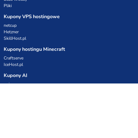
Pliki
Kupony VPS hostingowe
netcup
Hetzner
SkillHost.pl
Kupony hostingu Minecraft
Craftserve
IceHost.pl
Kupony AI
z.ai
MiniMax
Kody rabatowe
Kuchnia Vikinga
Cebulka Catering
Allegro Share
cyberFolks.pl
dhosting.pl