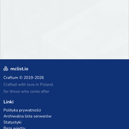
P2W — Fair play for everyone
mclist.io
Craftum
© 2019-2026
Crafted with love in Poland,
for those who come after
Linki
Polityka prywatności
Archiwalna lista serwerów
Statystyki
Baza wiedzy