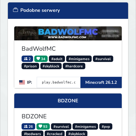
Podobne serwery
BadWolfMC
2
34
#adult
#minigames
#survival
#prison
#skyblock
#hardcore
IP:
Minecraft 26.1.2
BDZONE
BDZONE
26
93
#survival
#minigames
#pvp
#bedwars
#cracked
#skyblock