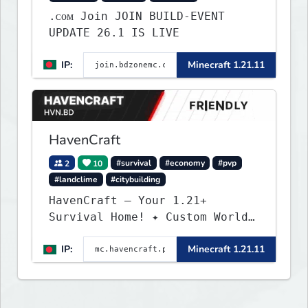
.ᴄᴏᴍ Join JOIN BUILD-EVENT
UPDATE 26.1 IS LIVE
IP:
Minecraft 1.21.11
HavenCraft
2
10
#survival
#economy
#pvp
#landclime
#citybuilding
HavenCraft — Your 1.21+
Survival Home! ✦ Custom World
— Unique terrain generation ✦
IP:
Minecraft 1.21.11
Player Economy — Trade & build
wealth ✦ Land Claims — Protect
what you build ✦ Weekly Events
— Always something fun ✦ Zero