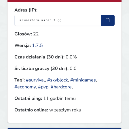
Adres (IP):
Głosów:
22
Wersja:
1.7.5
Czas działania (30 dni):
0.0%
Śr. liczba graczy (30 dni):
0.0
Tagi:
#survival
,
#skyblock
,
#minigames
,
#economy
,
#pvp
,
#hardcore
,
Ostatni ping:
11 godzin temu
Ostatnio online:
w zeszłym roku