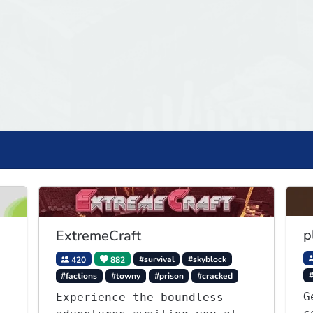
p
ExtremeCraft
420
882
#survival
#skyblock
#factions
#towny
#prison
#cracked
G
Experience the boundless