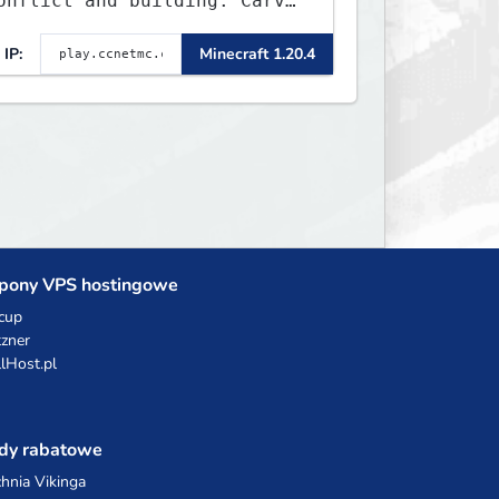
onflict and building. Carve
ut your own story on a
:1000 map of Earth using
IP:
Minecraft 1.20.4
anks, warships, guns and
ore. Express your creative
ide by building cities that
he world will envy.
pony VPS hostingowe
cup
zner
llHost.pl
dy rabatowe
hnia Vikinga