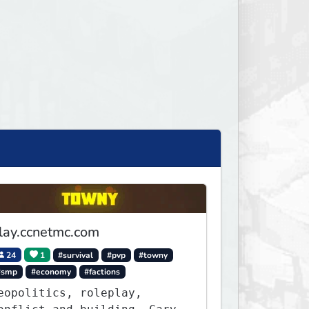
lay.ccnetmc.com
24
1
#survival
#pvp
#towny
#smp
#economy
#factions
eopolitics, roleplay,