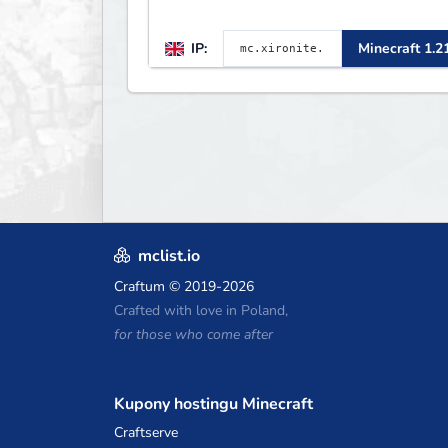
IP:
Minecraft 1.2
mclist.io
Craftum
© 2019-2026
Crafted with love in Poland,
for those who come after
Kupony hostingu Minecraft
Craftserve