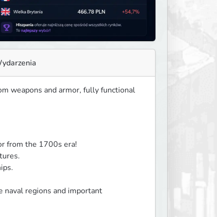
ydarzenia
om weapons and armor, fully functional 
 from the 1700s era!

ures.

ps.

e naval regions and important 