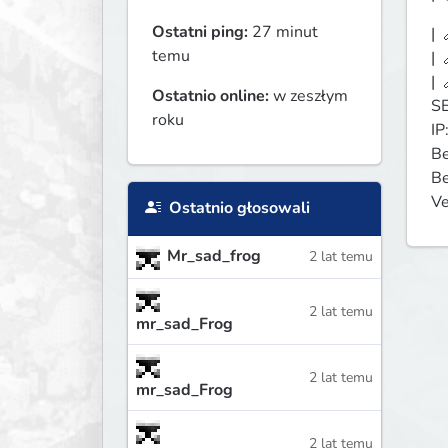
Ostatni ping:
27 minut
| 
temu
| 
| 
Ostatnio online:
w zeszłym
SE
roku
IP
Be
Be
Ve
Ostatnio głosowali
Mr_sad_frog
2 lat temu
2 lat temu
mr_sad_Frog
2 lat temu
mr_sad_Frog
2 lat temu