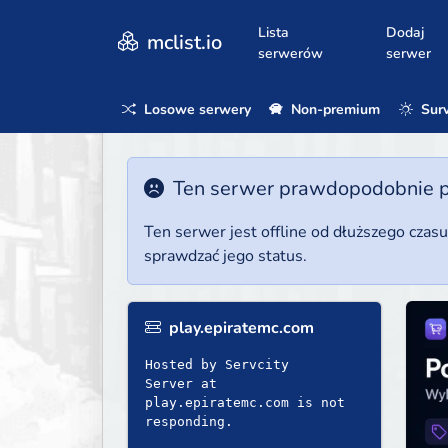
Lista
Dodaj
mclist.io
serwerów
serwer
Losowe serwery
Non-premium
Surv
Ten serwer prawdopodobnie poz
Ten serwer jest offline od dłuższego czas
sprawdzać jego status.
play.epiratemc.com
Hosted by Servcity
Server at
play.epiratemc.com is not