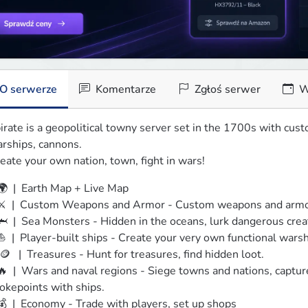
O serwerze
Komentarze
Zgłoś serwer
W
irate is a geopolitical towny server set in the 1700s with cust
rships, cannons.

eate your own nation, town, fight in wars!
 🌍  |  Earth Map + Live Map

 ⚔️  |  Custom Weapons and Armor - Custom weapons and armor
 🦈  |  Sea Monsters - Hidden in the oceans, lurk dangerous creat
 ⛵  |  Player-built ships - Create your very own functional warshi
  🪙   |  Treasures - Hunt for treasures, find hidden loot.

 🔥  |  Wars and naval regions - Siege towns and nations, captur
okepoints with ships.

 💰  |  Economy - Trade with players, set up shops