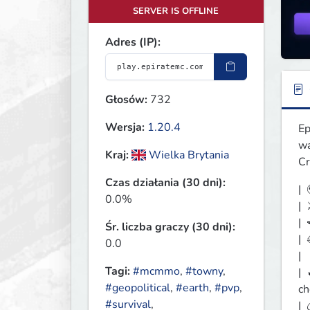
SERVER IS OFFLINE
Adres (IP):
Głosów:
732
Wersja:
1.20.4
Ep
wa
Kraj:
Wielka Brytania
Cr
Czas działania (30 dni):
| 
0.0%
| 
| 
Śr. liczba graczy (30 dni):
| 
0.0
| 
Tagi:
#mcmmo
,
#towny
,
| 
#geopolitical
,
#earth
,
#pvp
,
ch
#survival
,
| 