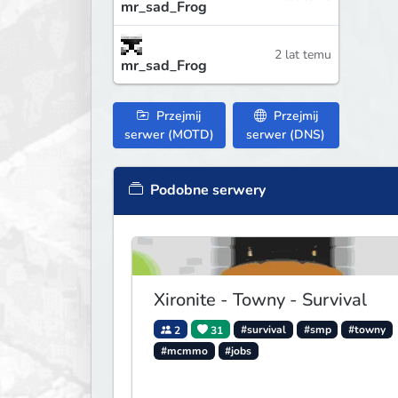
mr_sad_Frog
2 lat temu
mr_sad_Frog
Przejmij
Przejmij
serwer (MOTD)
serwer (DNS)
Podobne serwery
Xironite - Towny - Survival
2
31
#survival
#smp
#towny
#mcmmo
#jobs