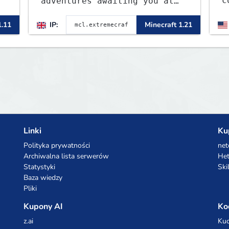
c
adventures awaiting you at
o
ExtremeCraft.net! Embark on
1
1.11
IP:
Minecraft 1.21
a journey through a plethora
t
of exhilarating game modes,
m
blending both timeless
s
classics and innovative new
t
experiences seamlessly.
Linki
Ku
Polityka prywatności
net
Archiwalna lista serwerów
Het
Statystyki
Ski
Baza wiedzy
Pliki
Kupony AI
Ko
z.ai
Kuc