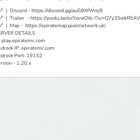
 🔗﻿  |  Discord - https://discord.gg/auG8XfWmj9

 🔗 ﻿ |  Trailer  - https://youtu.be/ozYxswOib-I?si=Q7y3SwkRE
 🔗 ﻿ |  Map -  https://epiratemap.pixelnetwork.uk/

RVER DETAILS

: play.epiratemc.com

drock IP: epiratemc.com

drock Port: 19132 

rsion - 1.20.x