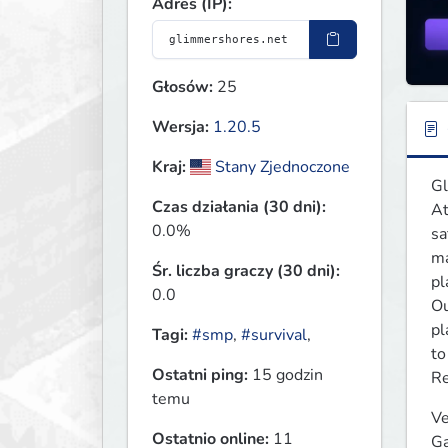
Adres (IP):
Głosów:
25
Wersja:
1.20.5
Kraj:
Stany Zjednoczone
Gl
Czas działania (30 dni):
At
0.0%
sa
ma
Śr. liczba graczy (30 dni):
pl
0.0
Ou
pl
Tagi:
#smp
,
#survival
,
to
Ostatni ping:
15 godzin
Re
temu
Ve
Ostatnio online:
11
Ga