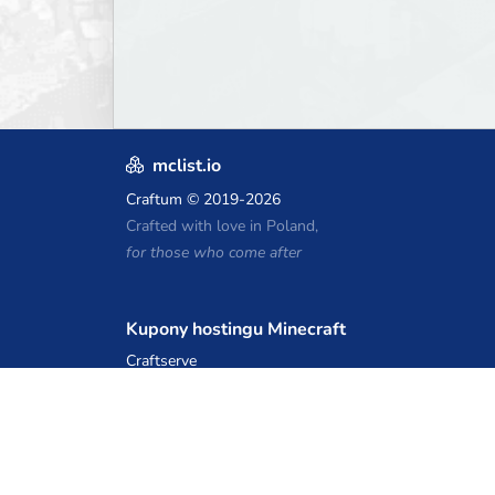
mclist.io
Craftum
© 2019-2026
Crafted with love in Poland,
for those who come after
Kupony hostingu Minecraft
Craftserve
IceHost.pl