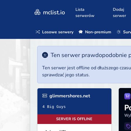
Lista
Dodaj
mclist.io
serwerów
serwer
Losowe serwery
Non-premium
Surv
Ten serwer prawdopodobnie poz
Ten serwer jest offline od dłuższego czas
sprawdzać jego status.
glimmershores.net
4 Big Guys
SERVER IS OFFLINE