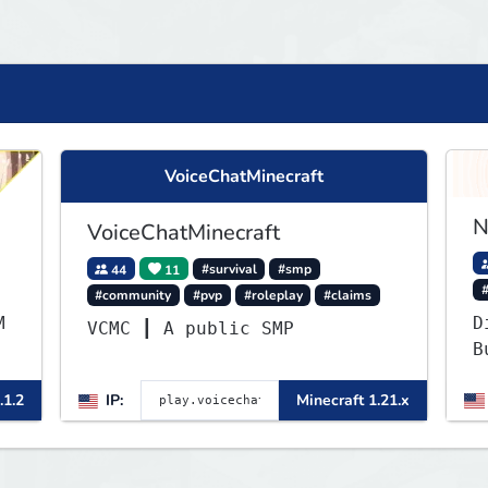
VoiceChatMinecraft
N
VoiceChatMinecraft
44
11
#survival
#smp
#community
#pvp
#roleplay
#claims
M
D
VCMC ┃ A public SMP
B
▌
c
.1.2
IP:
Minecraft 1.21.x
c
u
e