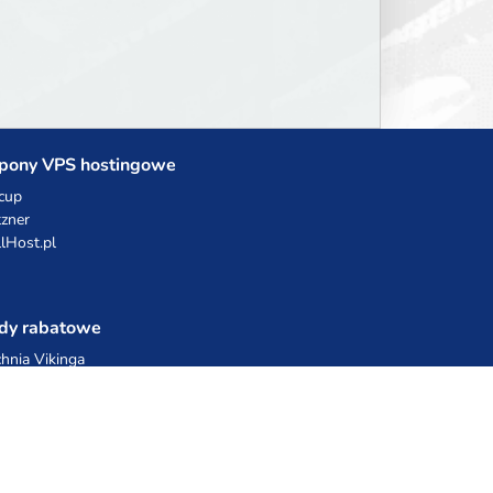
pony VPS hostingowe
cup
zner
llHost.pl
dy rabatowe
hnia Vikinga
ulka Catering
egro Share
erFolks.pl
sting.pl