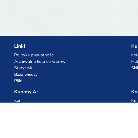
Linki
Ku
Polityka prywatności
net
Archiwalna lista serwerów
Het
Statystyki
Ski
Baza wiedzy
Pliki
Kupony AI
Ko
z.ai
Kuc
MiniMax
Ceb
All
cyb
dho