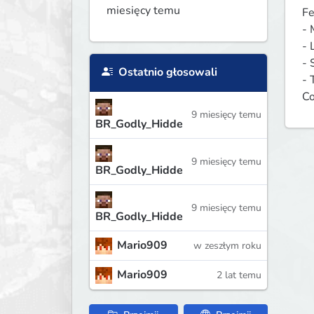
miesięcy temu
Fe
-
- 
- 
Ostatnio głosowali
- 
Co
9 miesięcy temu
BR_Godly_Hidde
9 miesięcy temu
BR_Godly_Hidde
9 miesięcy temu
BR_Godly_Hidde
Mario909
w zeszłym roku
Mario909
2 lat temu