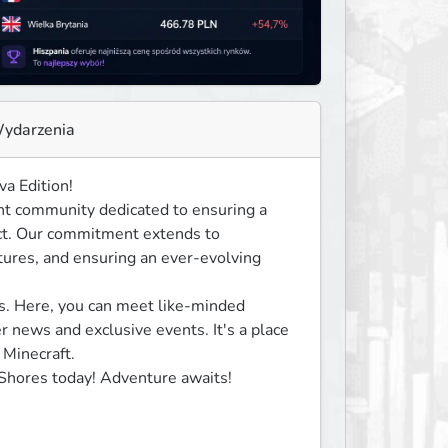
ydarzenia
a Edition!

nt community dedicated to ensuring a 
ct. Our commitment extends to 
tures, and ensuring an ever-evolving 
. Here, you can meet like-minded 
 news and exclusive events. It's a place 
Minecraft.

 Shores today! Adventure awaits!