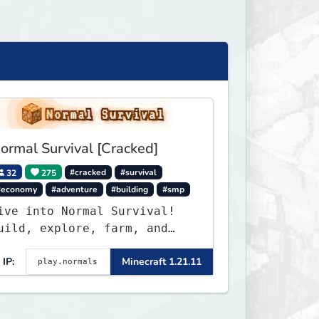
ormal Survival [Cracked]
32
275
#cracked
#survival
#economy
#adventure
#building
#smp
ive into Normal Survival!
uild, explore, farm, and
reate with a friendly
IP:
Minecraft 1.21.11
ommunity. Enjoy weekly
pdates, new features, and
ndless adventures!