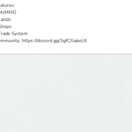
atures:

 McMMO

Lands

Shops

Trade System

mmunity: https://discord.gg/3gfCGqkeUt