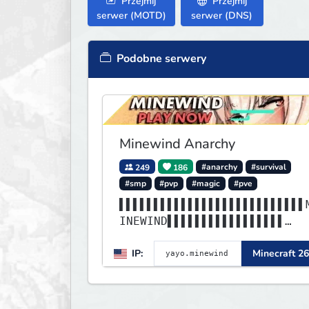
Przejmij
Przejmij
serwer (MOTD)
serwer (DNS)
Podobne serwery
Minewind Anarchy
249
186
#anarchy
#survival
#smp
#pvp
#magic
#pve
▌▌▌▌▌▌▌▌▌▌▌▌▌▌▌▌▌▌▌▌▌▌▌▌▌▌▌
INEWIND▌▌▌▌▌▌▌▌▌▌▌▌▌▌▌▌▌
▌▌▌▌▌▌▌▌▌▌▌▌▌▌▌▌▌▌▌▌▌▌▌▌▌▌▌
IP:
Minecraft 26
▌▌▌▌▌▌▌▌▌▌▌▌▌▌▌▌▌▌▌▌▌▌▌▌