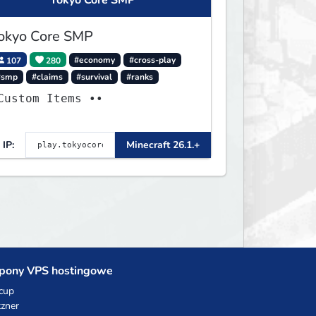
Tokyo Core SMP
okyo Core SMP
107
280
#economy
#cross-play
#smp
#claims
#survival
#ranks
Custom Items ••
IP:
Minecraft 26.1.+
pony VPS hostingowe
cup
zner