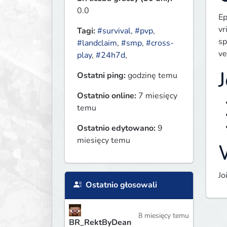
0.0
Ep
vr
Tagi:
#survival
,
#pvp
,
sp
#landclaim
,
#smp
,
#cross-
ve
play
,
#24h7d
,
Ostatni ping:
godzinę temu
Ostatnio online:
7 miesięcy
temu
Ostatnio edytowano:
9
miesięcy temu
W
Jo
Ostatnio głosowali
8 miesięcy temu
BR_RektByDean