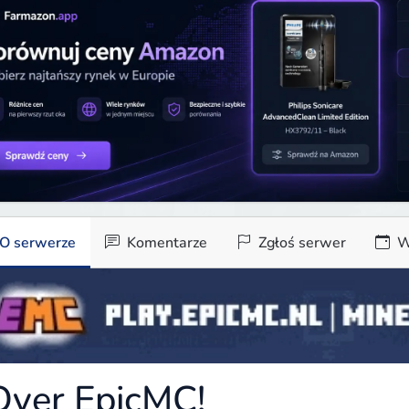
O serwerze
Komentarze
Zgłoś serwer
W
Over EpicMC!