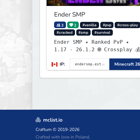
Ender SMP
3
2
#vanilla
#pvp
#cross-play
#cracked
#smp
#survival
Ender SMP ✦ Ranked PvP ✦
1.17 - 26.1.2 🌐 Crossplay 💰
Rewards 🛠 Custom Gear
IP:
Minecraft 26
mclist.io
Craftum
© 2019-2026
Crafted with love in Poland,