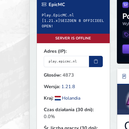
EpicMC
Play.EpicMC.nl
[1.21.x]SEIZOEN 8 OFFICIEEL
OPEN!
SERVER IS OFFLINE
Adres (IP):
Głosów:
4873
Wersja:
1.21.8
Kraj:
Holandia
Czas działania (30 dni):
0.0%
Śr. liczba graczy (30 dni):