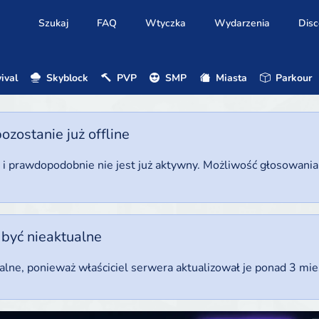
Szukaj
FAQ
Wtyczka
Wydarzenia
Disc
ival
Skyblock
PVP
SMP
Miasta
Parkour
ostanie już offline
u i prawdopodobnie nie jest już aktywny. Możliwość głosowani
 być nieaktualne
ualne, ponieważ właściciel serwera aktualizował je ponad 3 mi