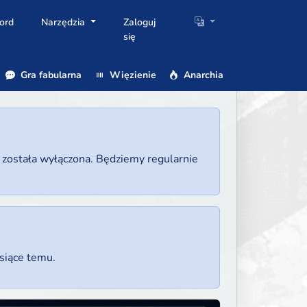
ord
Narzędzia
Zaloguj
się
Gra fabularna
Więzienie
Anarchia
a została wyłączona. Będziemy regularnie
esiące temu.