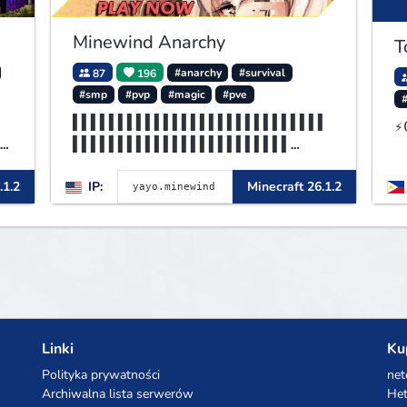
Minewind Anarchy
T
87
196
#anarchy
#survival
#smp
#pvp
#magic
#pve
▌▌▌▌▌▌▌▌▌▌▌▌▌▌▌▌▌▌▌▌▌▌▌▌▌▌▌▌
⚡
▌▌▌▌▌▌▌▌▌▌▌▌▌▌▌▌▌▌▌▌▌▌▌▌
▌▌▌▌▌▌▌▌▌MINEWIND▌▌▌▌▌▌▌▌▌▌▌
.1.2
IP:
Minecraft 26.1.2
▌▌▌▌▌▌▌▌▌▌▌▌▌▌▌▌▌▌▌▌▌▌▌▌
Linki
Ku
Polityka prywatności
net
Archiwalna lista serwerów
Het