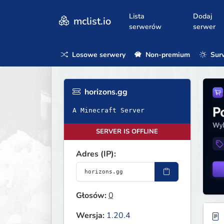
Lista
Dodaj
mclist.io
serwerów
serwer
Losowe serwery
Non-premium
Surv
horizons.gg
A Minecraft Server
SERVER IS OFFLINE
Adres (IP):
Głosów:
0
Wersja:
1.20.4