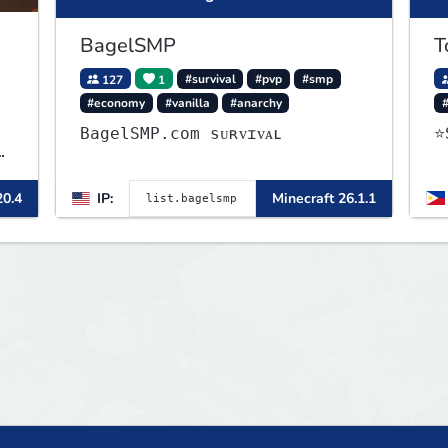
BagelSMP
T
127
1
#survival
#pvp
#smp
#economy
#vanilla
#anarchy
BagelSMP.com ѕᴜʀᴠɪᴠᴀʟ
⭐
20.4
IP:
Minecraft 26.1.1
t