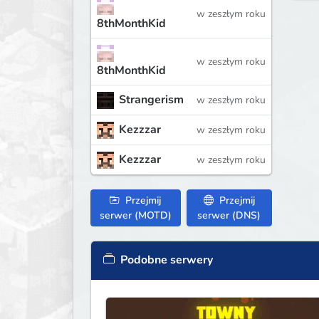
w zeszłym roku
8thMonthKid
w zeszłym roku
8thMonthKid
Strangerism
w zeszłym roku
Kezzzar
w zeszłym roku
Kezzzar
w zeszłym roku
Przejmij
Przejmij
serwer (MOTD)
serwer (DNS)
Podobne serwery