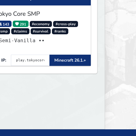
okyo Core SMP
143
291
#economy
#cross-play
#smp
#claims
#survival
#ranks
Semi-Vanilla ••
IP:
Minecraft 26.1.+