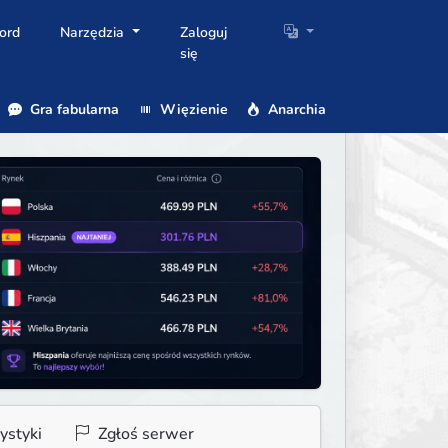
ord
Narzędzia
Zaloguj
się
Gra fabularna
Więzienie
Anarchia
ystyki
Zgłoś serwer