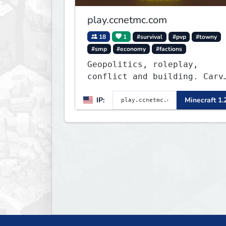
play.ccnetmc.com
18
1
#survival
#pvp
#towny
#smp
#economy
#factions
Geopolitics, roleplay,
conflict and building. Carve
out your own story on a
IP:
Minecraft 1.
1:1000 map of Earth using
tanks, warships, guns and
more. Express your creative
side by building cities tha
the world will envy.