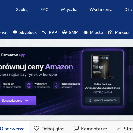
Szukaj
FAQ
Wtyczka
Wydarzenia
Disc
ival
Skyblock
PVP
SMP
Miasta
Parkour
O serwerze
Oddaj głos
Komentarze
Stat