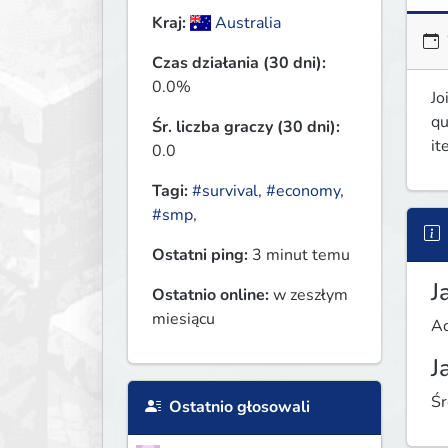
Kraj:
Australia
Czas działania (30 dni):
0.0%
Jo
qu
Śr. liczba graczy (30 dni):
it
0.0
Tagi:
#survival
,
#economy
,
#smp
,
Ostatni ping:
3 minut temu
J
Ostatnio online:
w zeszłym
miesiącu
Ad
J
Śr
Ostatnio głosowali